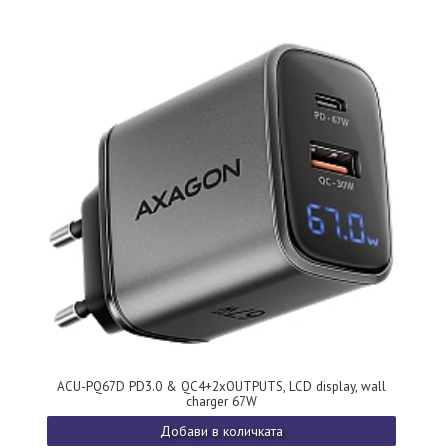
ACU-PQ67D PD3.0 & QC4+2xOUTPUTS, LCD display, wall
charger 67W
Добави в количката