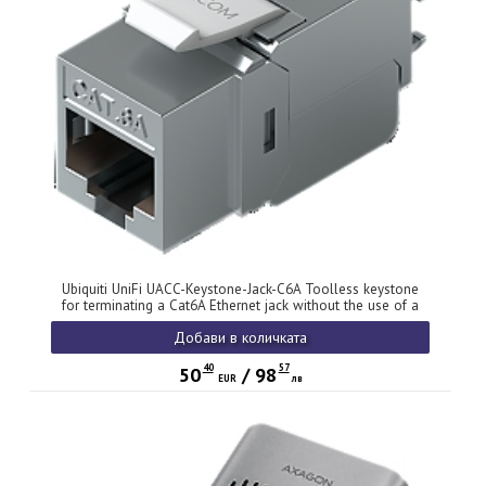
Ubiquiti UniFi UACC-Keystone-Jack-C6A Toolless keystone
for terminating a Cat6A Ethernet jack without the use of a
punch-down or crimping tool, (12) Keystone Jacks per pack
Добави в количката
40
57
50
/
98
EUR
лв