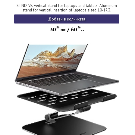
STND-VB vertical stand for laptops and tablets. Aluminum
stand for vertical insertion of laptops sized 10-17.3.
Adjustable slot width 9.5-25.5 mm. Black version.
Добави в количката
86
36
30
/
60
EUR
лв