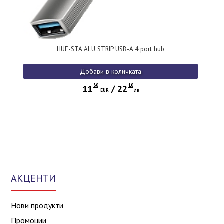
HUE-STA ALU STRIP USB-A 4 port hub
Добави в количката
30
10
11
/
22
EUR
лв
АКЦЕНТИ
Нови продукти
Промоции