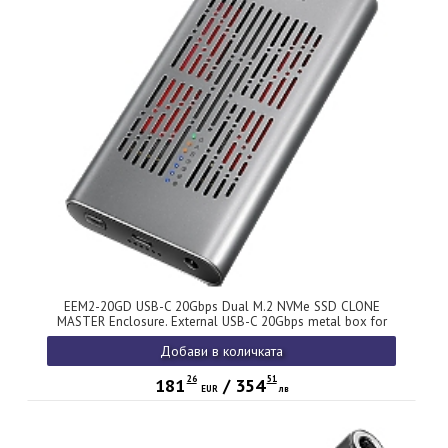
EEM2-20GD USB-C 20Gbps Dual M.2 NVMe SSD CLONE
MASTER Enclosure. External USB-C 20Gbps metal box for
two M.2 NVMe SSD disks with cloning functionality.
Добави в количката
26
51
181
/
354
EUR
лв