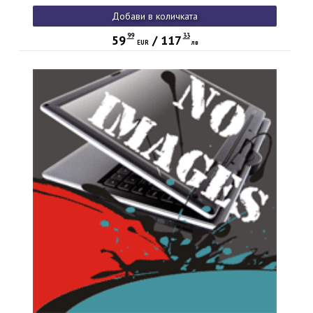
Добави в количката
99
33
59
/
117
EUR
лв