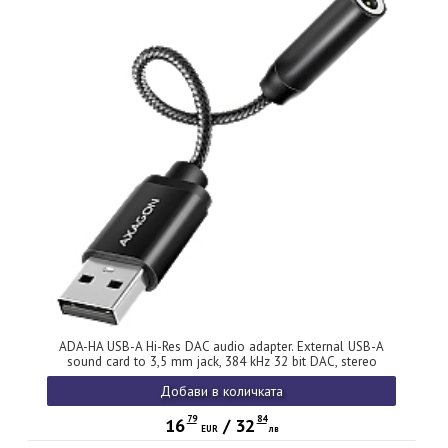
ADA-HA USB-A Hi-Res DAC audio adapter. External USB-A
sound card to 3,5 mm jack, 384 kHz 32 bit DAC, stereo
Добави в количката
79
84
16
/
32
EUR
лв