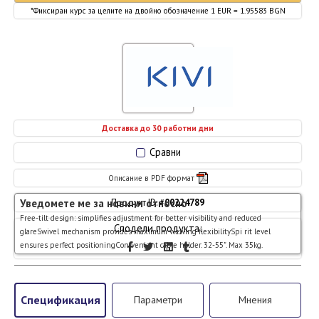
*Фиксиран курс за целите на двойно обозначение 1 EUR = 1.95583 BGN
Доставка до 30 работни дни
Сравни
Описание в PDF формат
Уведомете ме за новини относно
Продукт ID: #
00224789
Free-tilt design: simplifies adjustment for better visibility and reduced
Сподели продукта:
glareSwivel mechanism provides maximum viewing flexibilitySpi rit level
ensures perfect positioningCon venient cable holder. 32-55". Max 35kg.
Спецификация
Параметри
Мнения