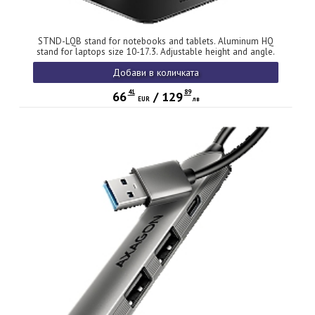
STND-LQB stand for notebooks and tablets. Aluminum HQ
stand for laptops size 10-17.3. Adjustable height and angle.
Black.
Добави в количката
41
89
66
/
129
EUR
лв