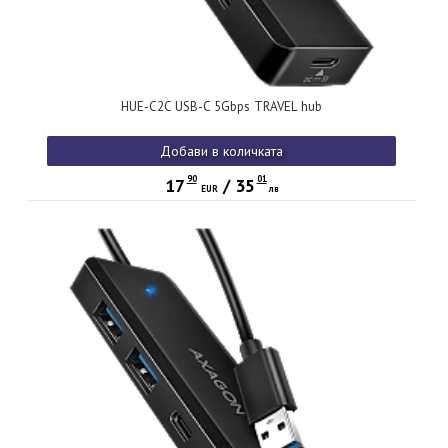
HUE-C2C USB-C 5Gbps TRAVEL hub
Добави в количката
90
01
17
/
35
EUR
лв