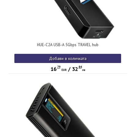
HUE-C2A USB-A 5Gbps TRAVEL hub
Добави в количката
79
84
16
/
32
EUR
лв