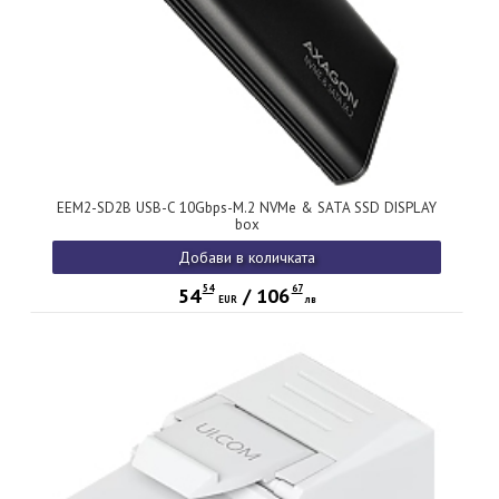
EEM2-SD2B USB-C 10Gbps-M.2 NVMe & SATA SSD DISPLAY
box
Добави в количката
54
67
54
/
106
EUR
лв