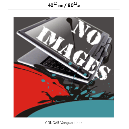
97
13
40
/
80
EUR
лв
COUGAR Vanguard bag