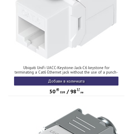
Ubiquiti UniFi UACC-Keystone-Jack-C6 keystone for
terminating a Cat6 Ethernet jack without the use of a punch-
down or crimping too, (12) Keystone Jacks per pack
Добави в количката
40
57
50
/
98
EUR
лв