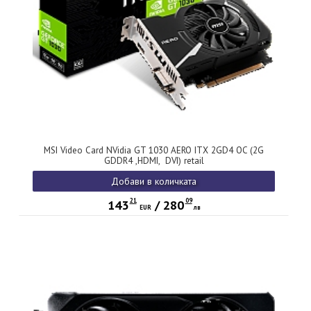
MSI Video Card NVidia GT 1030 AERO ITX 2GD4 OC (2G
GDDR4 ,HDMI, DVI) retail
Добави в количката
21
09
143
/
280
EUR
лв