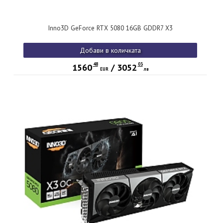
Inno3D GeForce RTX 5080 16GB GDDR7 X3
Добави в количката
48
03
1560
/
3052
EUR
лв