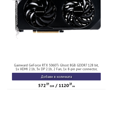
Gainward GeForce RTX 5060Ti Ghost 8GB GDDR7 128 bit,
1x HDMI 2.1b, 3x DP 2.1b, 2 Fan, 1x 8-pin pwr connector,
600W, 262.1 x 126.3 x 40.1 mm, NE7506T019P1-GB2062B
Добави в количката
84
38
572
/
1120
EUR
лв