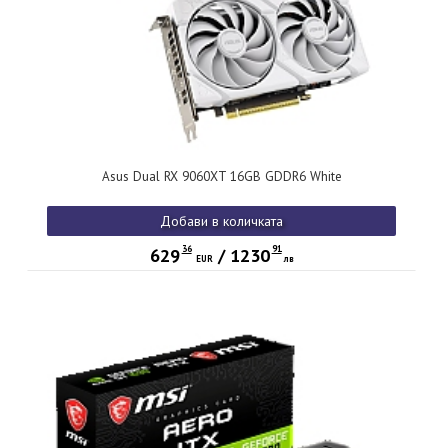
Asus Dual RX 9060XT 16GB GDDR6 White
Добави в количката
36
91
629
/
1230
EUR
лв