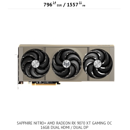
14
11
796
/
1557
EUR
лв
SAPPHIRE NITRO+ AMD RADEON RX 9070 XT GAMING OC
16GB DUAL HDMI / DUAL DP