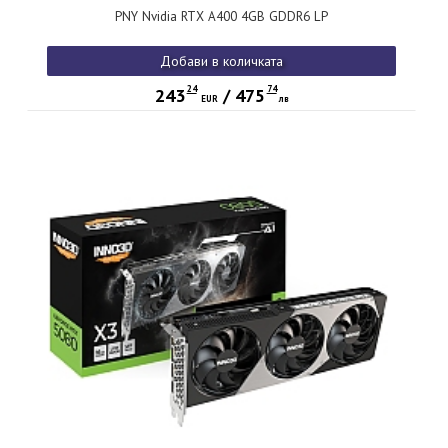
PNY Nvidia RTX A400 4GB GDDR6 LP
Добави в количката
24
74
243
/
475
EUR
лв