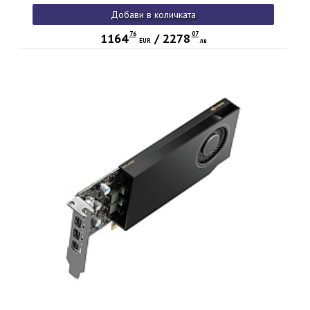
Добави в количката
76
07
1164
/
2278
EUR
лв