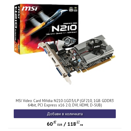
MSI Video Card NVidia N210-1GD3/LP (GF210, 1GB GDDR3
64bit, PCI Express x16 2.0, DVI, HDMI, D-SUB)
Добави в количката
47
27
60
/
118
EUR
лв