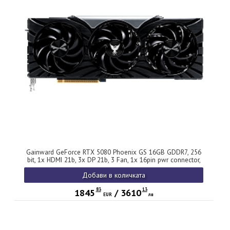
Gainward GeForce RTX 5080 Phoenix GS 16GB GDDR7, 256
bit, 1x HDMI 21b, 3x DP 21b, 3 Fan, 1x 16pin pwr connector,
850W, 331.9 x 133.1 x 60 mm, NE75080S19T2-GB2031X
Добави в количката
83
13
1845
/
3610
EUR
лв