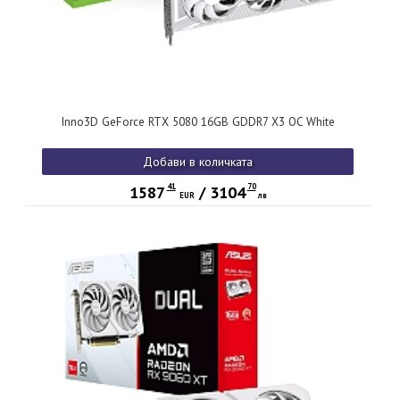
Inno3D GeForce RTX 5080 16GB GDDR7 X3 OC White
Добави в количката
41
70
1587
/
3104
EUR
лв