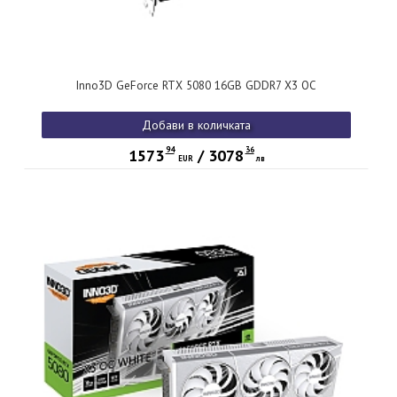
Inno3D GeForce RTX 5080 16GB GDDR7 X3 OC
Добави в количката
94
36
1573
/
3078
EUR
лв