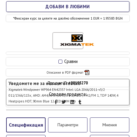
ДОБАВИ В ЛЮБИМИ
*Фиксиран курс за целите на двойно обозначение 1 EUR = 1.95583 BGN
Сравни
Описание в PDF формат
Уведомете ме за новини относно
Продукт ID: #
00195270
Xigmatek Windpower WP964 EN42357 Intel: LGA 2066/2011-v3/2
Сподели продукта:
011/1366/115x; AMD: AM4/AM3+/AM3/A M2/FM2+/FM2/FM 1, TDP 140W, 4
Heatpipes HDT, 90mm Blue 12 LED PWM Fan
Спецификация
Параметри
Мнения