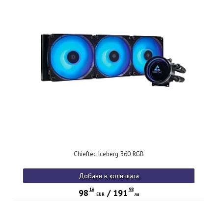
Chieftec Iceberg 360 RGB
Добави в количката
16
98
98
/
191
EUR
лв