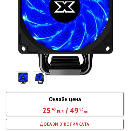
Онлайн цена
25
49
/
48
83
EUR
лв