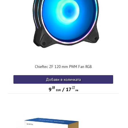
Chieftec ZF 120 mm PWM Fan RGB
Добави в количката
08
77
9
/
17
EUR
лв