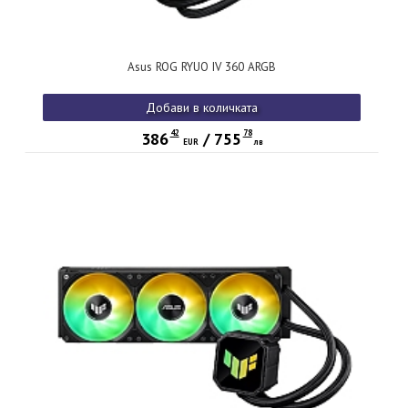
Asus ROG RYUO IV 360 ARGB
Добави в количката
42
78
386
/
755
EUR
лв