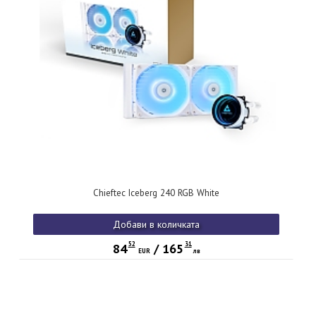
Chieftec Iceberg 240 RGB White
Добави в количката
52
31
84
/
165
EUR
лв