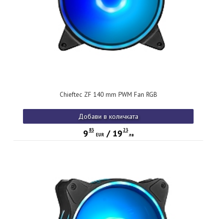
Chieftec ZF 140 mm PWM Fan RGB
Добави в количката
83
23
9
/
19
EUR
лв