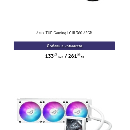
Asus TUF Gaming LC III 360 ARGB
Добави в количката
72
53
133
/
261
EUR
лв