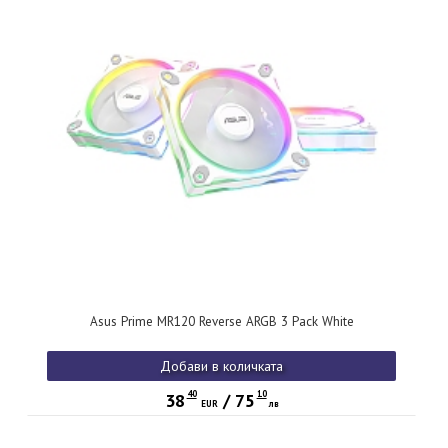
Asus Prime MR120 Reverse ARGB 3 Pack White
Добави в количката
40
10
38
/
75
EUR
лв