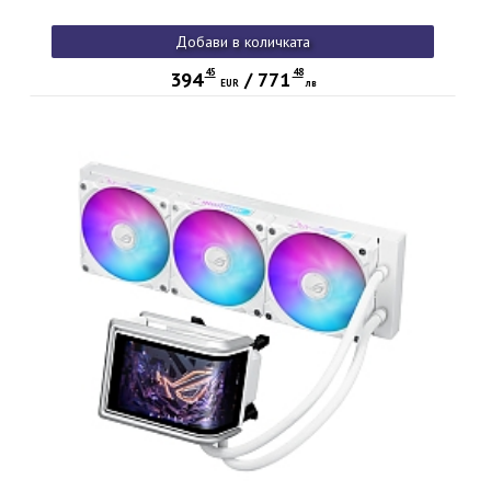
Добави в количката
45
48
394
/
771
EUR
лв