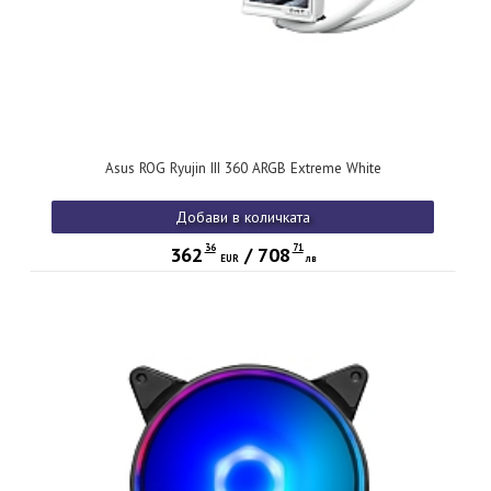
Asus ROG Ryujin III 360 ARGB Extreme White
Добави в количката
36
71
362
/
708
EUR
лв