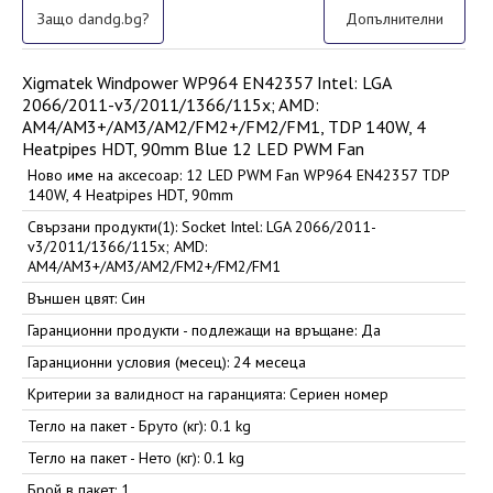
Защо dandg.bg?
Допълнителни
Xigmatek Windpower WP964 EN42357 Intel: LGA
2066/2011-v3/2011/1366/115x; AMD:
AM4/AM3+/AM3/AM2/FM2+/FM2/FM1, TDP 140W, 4
Heatpipes HDT, 90mm Blue 12 LED PWM Fan
Ново име на аксесоар: 12 LED PWM Fan WP964 EN42357 TDP
140W, 4 Heatpipes HDT, 90mm
Свързани продукти(1): Socket Intel: LGA 2066/2011-
v3/2011/1366/115x; AMD:
AM4/AM3+/AM3/AM2/FM2+/FM2/FM1
Външен цвят: Син
Гаранционни продукти - подлежащи на връщане: Да
Гаранционни условия (месец): 24 месеца
Критерии за валидност на гаранцията: Сериен номер
Тегло на пакет - Бруто (кг): 0.1 kg
Тегло на пакет - Нето (кг): 0.1 kg
Брой в пакет: 1