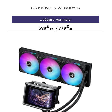
Asus ROG RYUO IV 360 ARGB White
Добави в количката
46
33
398
/
779
EUR
лв