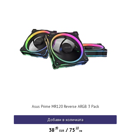
Asus Prime MR120 Reverse ARGB 3 Pack
Добави в количката
40
10
38
/
75
EUR
лв