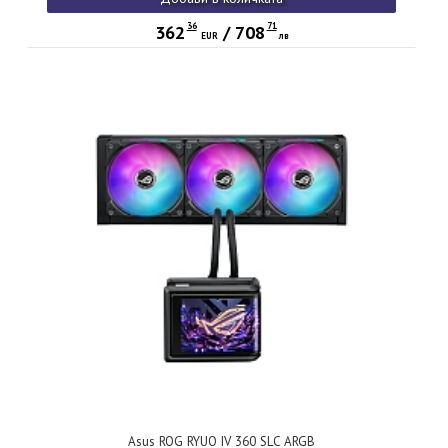
36
71
362
/
708
EUR
лв
Asus ROG RYUO IV 360 SLC ARGB