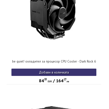
be quiet! охладител за процесор CPU Cooler - Dark Rock 6
Добави в количката
00
29
84
/
164
EUR
лв