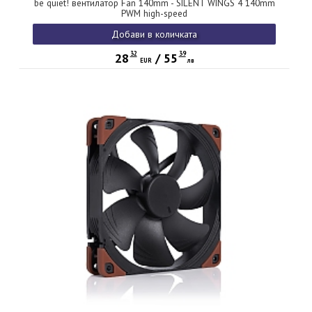
be quiet! вентилатор Fan 140mm - SILENT WINGS 4 140mm
PWM high-speed
Добави в количката
32
39
28
/
55
EUR
лв