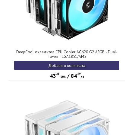
DeepCool охладител CPU Cooler AG620 G2 ARGB - Dual-
Tower - LGA1851/AM5
Добави в количката
25
59
43
/
84
EUR
лв