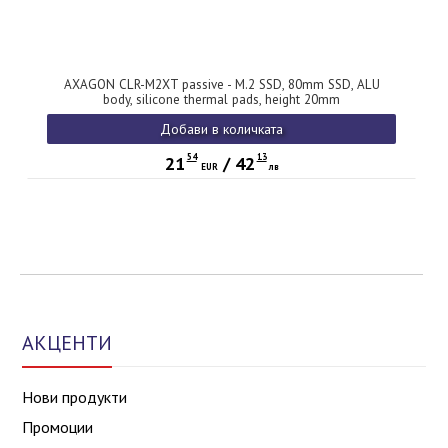
AXAGON CLR-M2XT passive - M.2 SSD, 80mm SSD, ALU
body, silicone thermal pads, height 20mm
Добави в количката
54
13
21
/
42
EUR
лв
АКЦЕНТИ
Нови продукти
Промоции