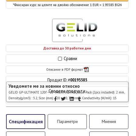
*Фиксиран курс за целите на двойно обозначение 1 EUR = 1.95583 BGN
Доставка до 30 работни дни
Сравни
Описание в PDF формат
Продукт ID: #
00195585
Уведомете ме за новини относно
Сподели продукта:
GELID GP-ULTIMATE 120Г—20 THERMAL PAD, Value Pack (2pcs included): 2 mm,
Density(g/cm3) : 3.2, Size (mm): 120 x 20, Thermal Conductivity (W/mK): 15
Спецификация
Параметри
Мнения