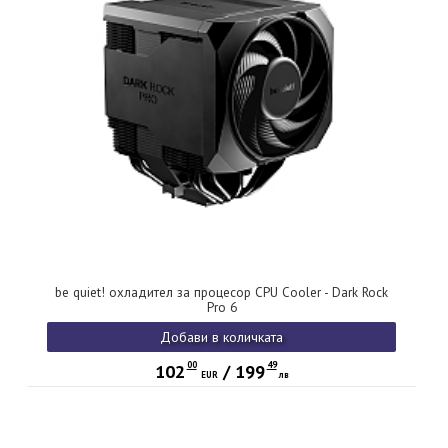
be quiet! охладител за процесор CPU Cooler - Dark Rock
Pro 6
Добави в количката
00
49
102
/
199
EUR
лв