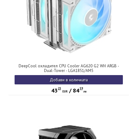
DeepCool охладител CPU Cooler AG620 G2 WH ARGB -
Dual-Tower - LGA1851/AM5
Добави в количката
25
59
43
/
84
EUR
лв