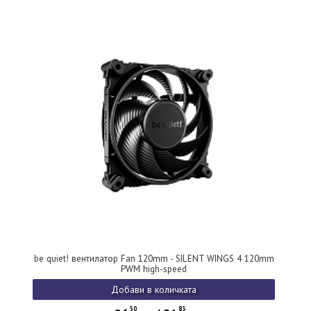
be quiet! вентилатор Fan 120mm - SILENT WINGS 4 120mm
PWM high-speed
Добави в количката
50
83