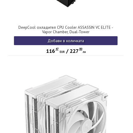
DeepCool охладител CPU Cooler ASSASSIN VC ELITE -
Vapor Chamber, Dual-Tower
Добави в количката
47
80
116
/
227
EUR
лв