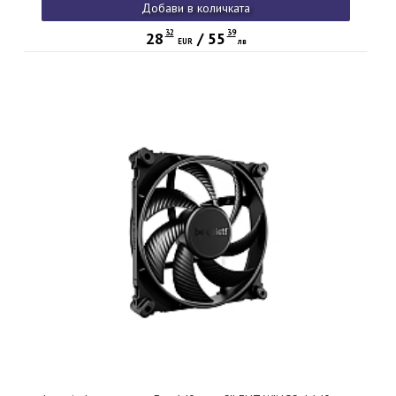
Добави в количката
32
39
28
/
55
EUR
лв