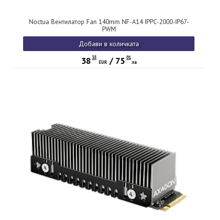
Noctua Вентилатор Fan 140mm NF-A14 IPPC-2000-IP67-
PWM
Добави в количката
35
01
38
/
75
EUR
лв