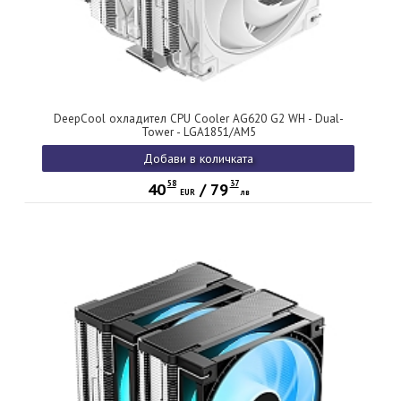
DeepCool охладител CPU Cooler AG620 G2 WH - Dual-
Tower - LGA1851/AM5
Добави в количката
58
37
40
/
79
EUR
лв