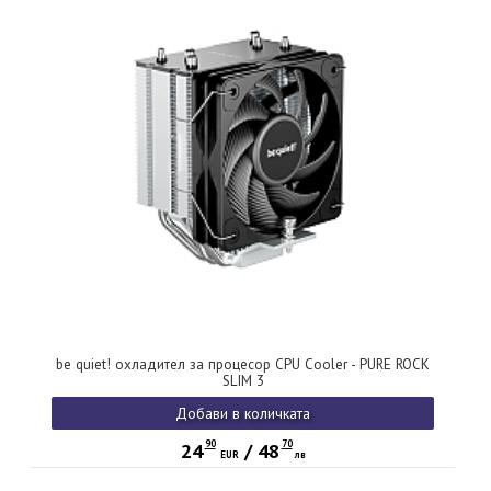
be quiet! охладител за процесор CPU Cooler - PURE ROCK
SLIM 3
Добави в количката
90
70
24
/
48
EUR
лв