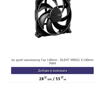
be quiet! вентилатор Fan 140mm - SILENT WINGS 4 140mm
PWM
Добави в количката
32
39
28
/
55
EUR
лв