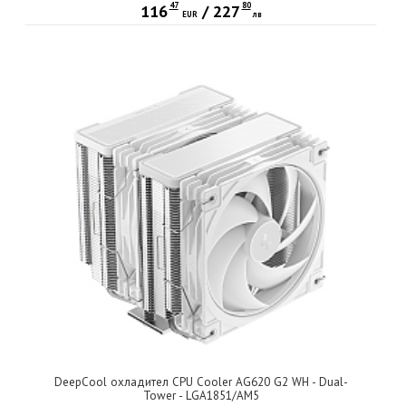
47
80
116
/
227
EUR
лв
DeepCool охладител CPU Cooler AG620 G2 WH - Dual-
Tower - LGA1851/AM5