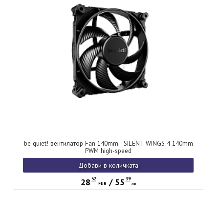
be quiet! вентилатор Fan 140mm - SILENT WINGS 4 140mm
PWM high-speed
Добави в количката
32
39
28
/
55
EUR
лв