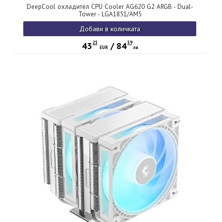
DeepCool охладител CPU Cooler AG620 G2 ARGB - Dual-
Tower - LGA1851/AM5
Добави в количката
25
59
43
/
84
EUR
лв