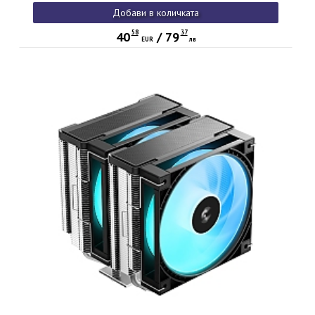
Добави в количката
58
37
40
/
79
EUR
лв