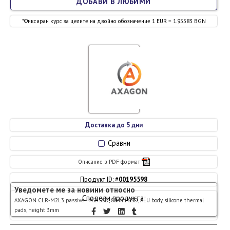
ДОБАВИ В ЛЮБИМИ
*Фиксиран курс за целите на двойно обозначение 1 EUR = 1.95583 BGN
Доставка до 5 дни
Сравни
Описание в PDF формат
Продукт ID: #
00195598
Уведомете ме за новини относно
Сподели продукта:
AXAGON CLR-M2L3 passive - M.2 SSD, 80mm SSD, ALU body, silicone thermal
pads, height 3mm