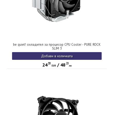
be quiet! охладител за процесор CPU Cooler - PURE ROCK
SLIM 3
Добави в количката
90
70
24
/
48
EUR
лв