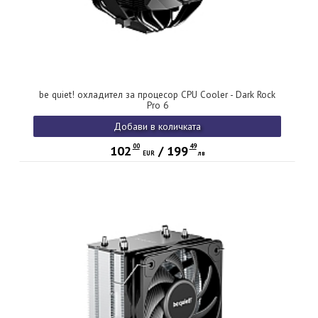
be quiet! охладител за процесор CPU Cooler - Dark Rock
Pro 6
Добави в количката
00
49
102
/
199
EUR
лв