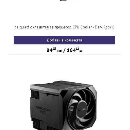
be quiet! охладител за процесор CPU Cooler - Dark Rock 6
Добави в количката
00
29
84
/
164
EUR
лв