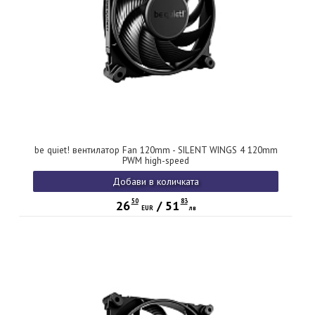
be quiet! вентилатор Fan 120mm - SILENT WINGS 4 120mm
PWM high-speed
Добави в количката
50
83
26
/
51
EUR
лв