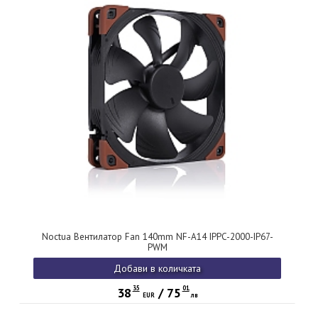
Noctua Вентилатор Fan 140mm NF-A14 IPPC-2000-IP67-
PWM
Добави в количката
35
01
38
/
75
EUR
лв