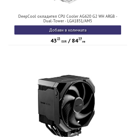
DeepCool охладител CPU Cooler AG620 G2 WH ARGB -
Dual-Tower - LGA1851/AM5
Добави в количката
25
59
43
/
84
EUR
лв