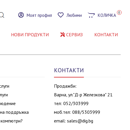
0
Моят профил
Любими
КОЛИЧКА
НОВИ ПРОДУКТИ
СЕРВИЗ
КОНТАКТИ
КОНТАКТИ
слуги
Продажби:
луги
Варна, ул."Д-р Железкова" 21
людение
тел: 052/303999
на поддръжка
моб.тел: 088/5303999
 компютри?
email:
sales@dig.bg