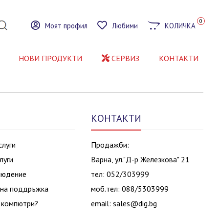
0
Моят профил
Любими
КОЛИЧКА
НОВИ ПРОДУКТИ
СЕРВИЗ
КОНТАКТИ
КОНТАКТИ
слуги
Продажби:
луги
Варна, ул."Д-р Железкова" 21
людение
тел: 052/303999
на поддръжка
моб.тел: 088/5303999
 компютри?
email:
sales@dig.bg