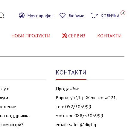
0
Моят профил
Любими
КОЛИЧКА
НОВИ ПРОДУКТИ
СЕРВИЗ
КОНТАКТИ
КОНТАКТИ
слуги
Продажби:
луги
Варна, ул."Д-р Железкова" 21
людение
тел: 052/303999
на поддръжка
моб.тел: 088/5303999
 компютри?
email:
sales@dig.bg