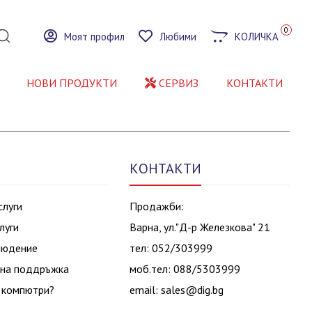
0
Моят профил
Любими
КОЛИЧКА
НОВИ ПРОДУКТИ
СЕРВИЗ
КОНТАКТИ
КОНТАКТИ
слуги
Продажби:
луги
Варна, ул."Д-р Железкова" 21
людение
тел: 052/303999
на поддръжка
моб.тел: 088/5303999
 компютри?
email:
sales@dig.bg