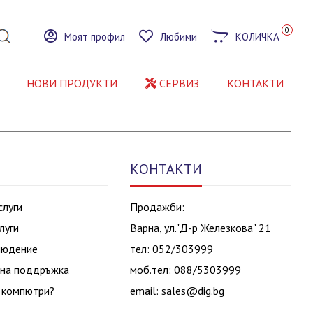
0
Моят профил
Любими
КОЛИЧКА
НОВИ ПРОДУКТИ
СЕРВИЗ
КОНТАКТИ
КОНТАКТИ
слуги
Продажби:
луги
Варна, ул."Д-р Железкова" 21
людение
тел: 052/303999
на поддръжка
моб.тел: 088/5303999
 компютри?
email:
sales@dig.bg