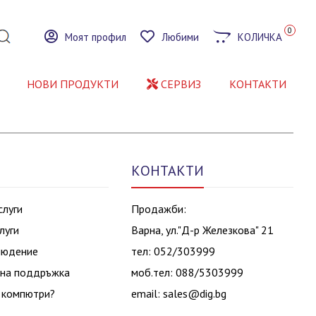
0
Моят профил
Любими
КОЛИЧКА
НОВИ ПРОДУКТИ
СЕРВИЗ
КОНТАКТИ
КОНТАКТИ
слуги
Продажби:
луги
Варна, ул."Д-р Железкова" 21
людение
тел: 052/303999
на поддръжка
моб.тел: 088/5303999
 компютри?
email:
sales@dig.bg