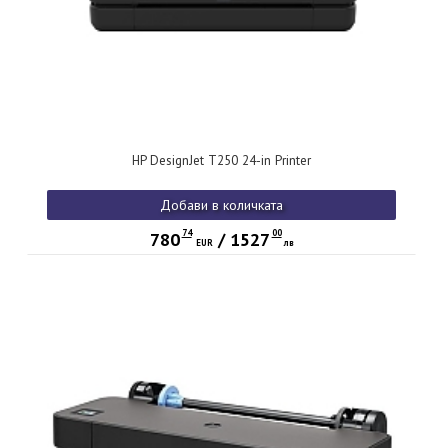
HP DesignJet T250 24-in Printer
Добави в количката
74
00
780
/
1527
EUR
лв