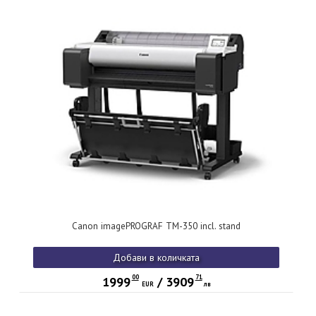
Canon imagePROGRAF TM-350 incl. stand
Добави в количката
00
71
1999
/
3909
EUR
лв