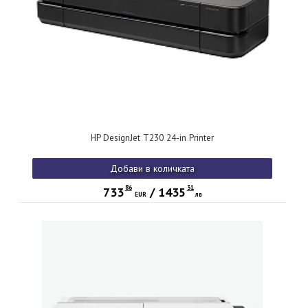
HP DesignJet T230 24-in Printer
Добави в количката
86
31
733
/
1435
EUR
лв