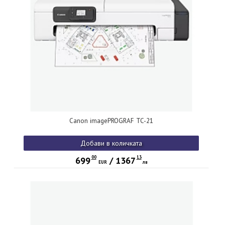
Canon imagePROGRAF TC-21
Добави в количката
00
13
699
/
1367
EUR
лв