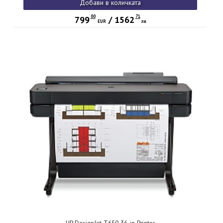
Добави в количката
00
71
799
/
1562
EUR
лв