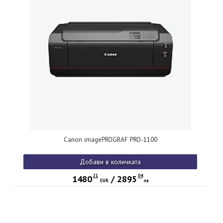
Canon imagePROGRAF PRO-1100
Добави в количката
21
04
1480
/
2895
EUR
лв