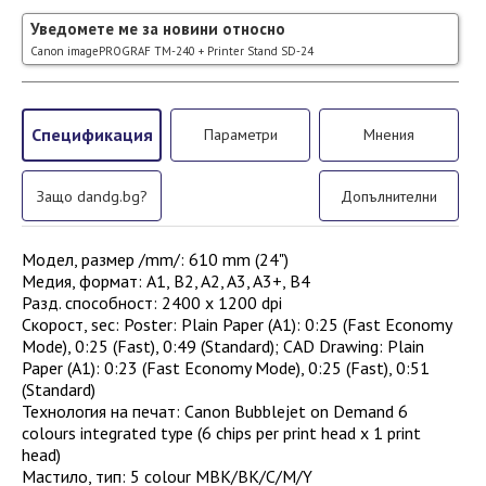
Уведомете ме за новини относно
Canon imagePROGRAF TM-240 + Printer Stand SD-24
Спецификация
Параметри
Мнения
Защо dandg.bg?
Допълнителни
Модел, размер /mm/
:
610 mm (24")
Медия, формат
:
A1, B2, A2, A3, A3+, B4
Разд. способност
:
2400 x 1200 dpi
Скорост, sec
:
Poster: Plain Paper (A1): 0:25 (Fast Economy
Mode), 0:25 (Fast), 0:49 (Standard); CAD Drawing: Plain
Paper (A1): 0:23 (Fast Economy Mode), 0:25 (Fast), 0:51
(Standard)
Технология на печат
:
Canon Bubblejet on Demand 6
colours integrated type (6 chips per print head x 1 print
head)
Мастило, тип
:
5 colour MBK/BK/C/M/Y