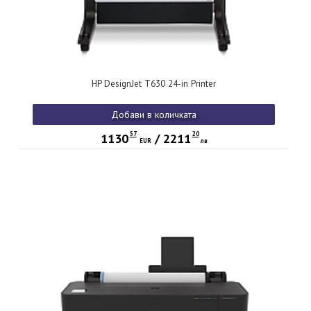
HP DesignJet T630 24-in Printer
Добави в количката
57
20
1130
/
2211
EUR
лв