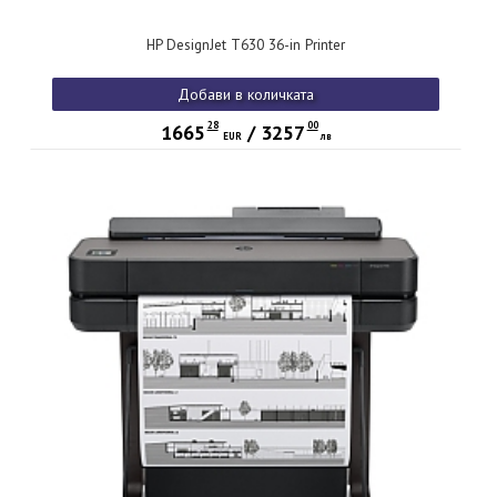
HP DesignJet T630 36-in Printer
Добави в количката
28
00
1665
/
3257
EUR
лв