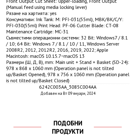
Front Output Cut Sheet: Upper-loading, Front Output
(Manual feed using media locking lever)
Рязане на хартията
:
yes
Консумативи
:
Ink Tank: M: PFI-031(55ml), MBK/BK/C/Y:
PFI-030(55ml) Print Head: PF-06 Cutter Blade: CT-08
Maintenance Cartridge: MC-31
Съвместими операционни системи
:
32 Bit: Windows7 / 8.1
/ 10; 64 Bit: Windows 7 / 8.1 / 10 / 11, Windows Server
2008R2, 2012, 2012R2, 2016, 2019, 2022; Apple
Macintosh: macOS 10.15.7~macOS 13
Размери (Ш, Д, В), mm
:
Main unit + Stand + Basket (SD-24):
978 x 868 x 1060 mm (Operation panel is not tilted
up/Basket Opened), 978 x 756 x 1060 mm (Operation panel
is not tilted up/Basket Closed)
6242C003AA_3085C004AA
Добавен на Вт 09 януари, 2024
ПОДОБНИ
ПРОДУКТИ