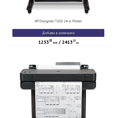
HP DesignJet T650 24-in Printer
Добави в количката
88
26
1233
/
2413
EUR
лв