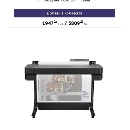
HP DesignJet T650 36-in Printer
Добави в количката
55
08
1947
/
3809
EUR
лв