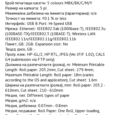
Брой печатащи касети
:
5 colours MBK/BK/C/M/Y
Размер на капката
:
5 pl
Минимална дебелина на линията (гарантирана)
:
n/a
Точност на линията
:
±0.1 % or less
Интерфейс
:
USB B Port: Hi-Speed USB
Мрежа
:
Ethernet: IEEE802.3ab (1000base-T), IEEE802.3u
(100BASE-TX)/IEEE802.3 (10BASE-T); Wireless LAN:
IEEE802.11n/IEEE802.11g/IEEE802.11b
Памет, GB
:
2GB; Expansion slot: No
Твърд диск, GB
:
-
Прогр. език
:
HP-GL/2, HP RTL, JPEG (Ver. JFIF 1.02), CALS
G4 (submission via FTP only)
Дължина на разпечатките (ролка), m
:
Minimum Printable
Length: Roll paper: 203.2mm, Cut sheet: 279.4mm;
Maximum Printable Length: Roll paper: 18m (varies
according to the OS and application), Cut sheet: 1.6m
Ширина на разпечатките (ролка), mm
:
Roll paper: 203.2 -
610mm, Cut sheet: 210 - 610mm
Медия, тип
:
Different types of paper
Медия, g/m2
:
n/a
Медия, дебелина
:
0.07mm - 0.8mm
Медия, подаване
:
Roll Paper: One Roll, Upper-loading,