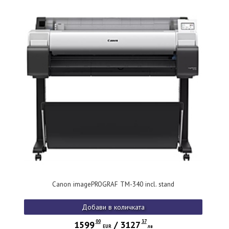
Canon imagePROGRAF TM-340 incl. stand
Добави в количката
00
37
1599
/
3127
EUR
лв