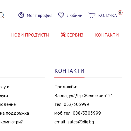
0
Моят профил
Любими
КОЛИЧКА
НОВИ ПРОДУКТИ
СЕРВИЗ
КОНТАКТИ
КОНТАКТИ
слуги
Продажби:
луги
Варна, ул."Д-р Железкова" 21
людение
тел: 052/303999
на поддръжка
моб.тел: 088/5303999
 компютри?
email:
sales@dig.bg