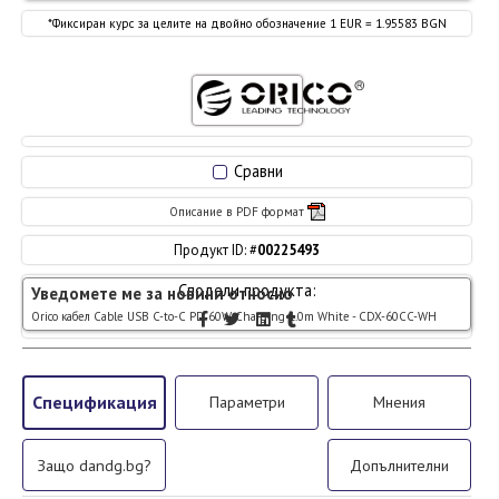
*Фиксиран курс за целите на двойно обозначение 1 EUR = 1.95583 BGN
Сравни
Описание в PDF формат
Продукт ID: #
00225493
Сподели продукта:
Уведомете ме за новини относно
Orico кабел Cable USB C-to-C PD 60W Charging 1.0m White - CDX-60CC-WH
Спецификация
Параметри
Мнения
Защо dandg.bg?
Допълнителни