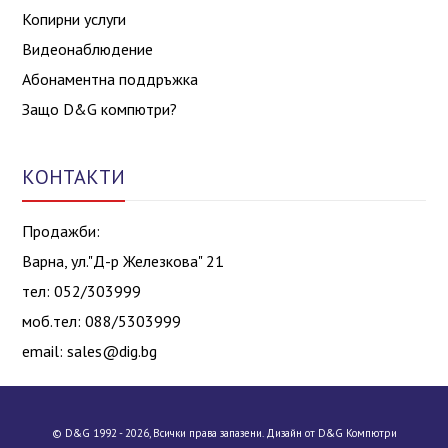
Копирни услуги
Видеонаблюдение
Абонаментна поддръжка
Защо D&G компютри?
КОНТАКТИ
Продажби:
Варна, ул."Д-р Железкова" 21
тел: 052/303999
моб.тел: 088/5303999
email:
sales@dig.bg
© D&G 1992 - 2026, Всички права запазени. Дизайн от D&G Компютри