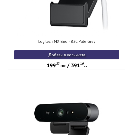
Logitech MX Brio - B2C Pale Grey
Добави в количката
99
14
199
/
391
EUR
лв