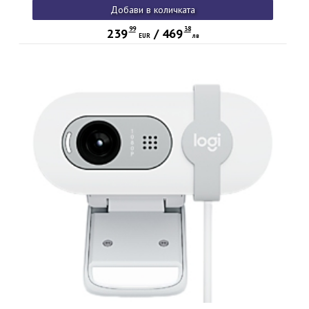
Добави в количката
99
38
239
/
469
EUR
лв