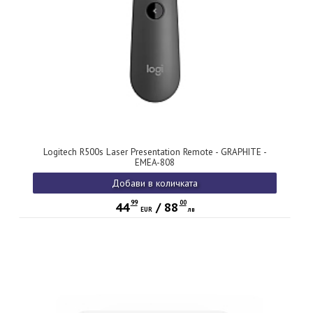
Logitech R500s Laser Presentation Remote - GRAPHITE -
EMEA-808
Добави в количката
99
00
44
/
88
EUR
лв