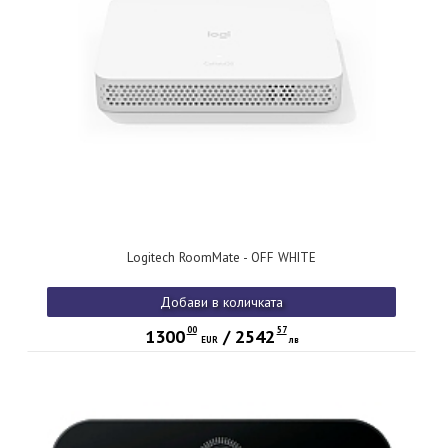
Logitech RoomMate - OFF WHITE
Добави в количката
00
57
1300
/
2542
EUR
лв