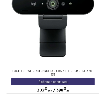
LOGITECH WEBCAM - BRIO 4K - GRAPHITE - USB - EMEA28i-
935
Добави в количката
99
97
203
/
398
EUR
лв