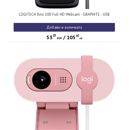
LOGITECH Brio 100 Full HD Webcam - GRAPHITE - USB
Добави в количката
99
60
53
/
105
EUR
лв