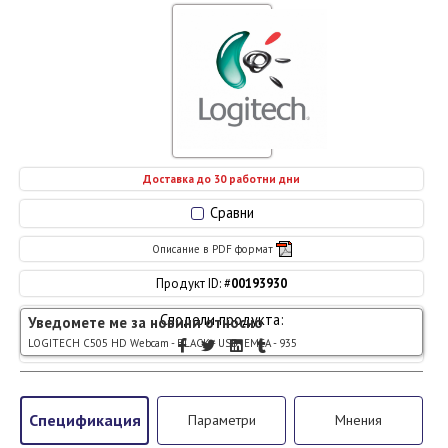
Доставка до 30 работни дни
Сравни
Описание в PDF формат
Продукт ID: #
00193930
Сподели продукта:
Уведомете ме за новини относно
LOGITECH C505 HD Webcam - BLACK - USB- EMEA - 935
Спецификация
Параметри
Мнения