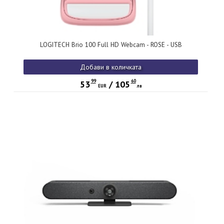
LOGITECH Brio 100 Full HD Webcam - ROSE - USB
Добави в количката
99
60
53
/
105
EUR
лв