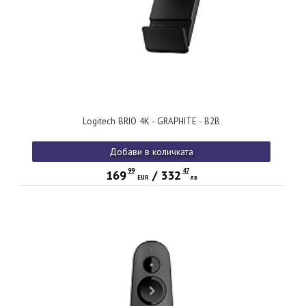
Logitech BRIO 4K - GRAPHITE - B2B
Добави в количката
99
47
169
/
332
EUR
лв