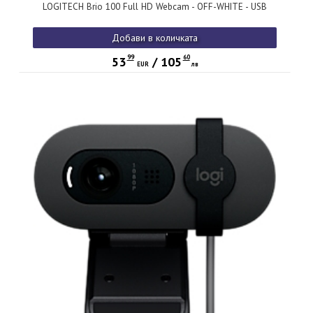
LOGITECH Brio 100 Full HD Webcam - OFF-WHITE - USB
Добави в количката
99
60
53
/
105
EUR
лв