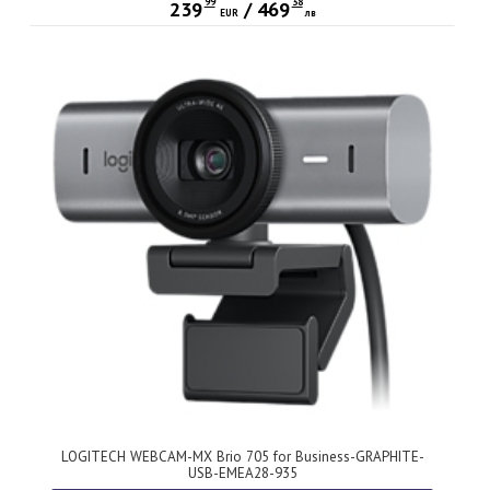
99
38
239
/
469
EUR
лв
LOGITECH WEBCAM-MX Brio 705 for Business-GRAPHITE-
USB-EMEA28-935