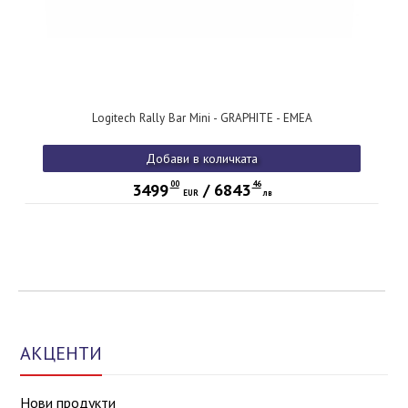
Logitech Rally Bar Mini - GRAPHITE - EMEA
Добави в количката
00
46
3499
/
6843
EUR
лв
АКЦЕНТИ
Нови продукти