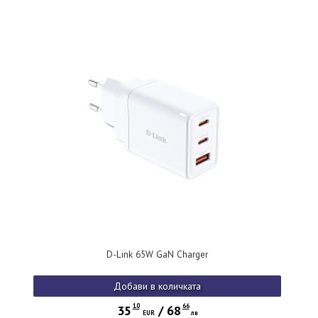
D-Link 65W GaN Charger
Добави в количката
10
66
35
/
68
EUR
лв