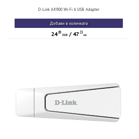
D-Link AX900 Wi-Fi 6 USB Adapter
Добави в количката
40
73
24
/
47
EUR
лв