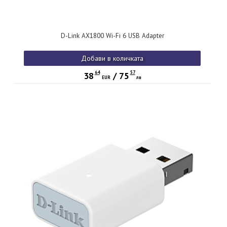
D-Link AX1800 Wi-Fi 6 USB Adapter
Добави в количката
64
57
38
/
75
EUR
лв