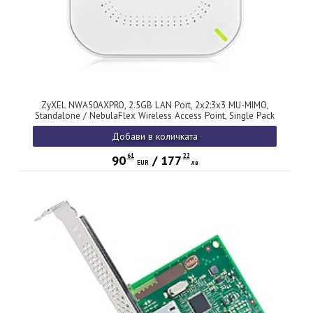
ZyXEL NWA50AXPRO, 2.5GB LAN Port, 2x2:3x3 MU-MIMO,
Standalone / NebulaFlex Wireless Access Point, Single Pack
include Power Adaptor, EU and UK, ROHS
Добави в количката
61
22
90
/
177
EUR
лв