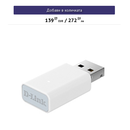
Добави в количката
09
04
139
/
272
EUR
лв