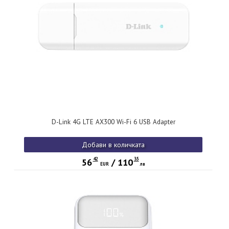
D-Link 4G LTE AX300 Wi-Fi 6 USB Adapter
Добави в количката
42
35
56
/
110
EUR
лв