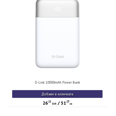
D-Link 10000mAh Power Bank
Добави в количката
23
29
26
/
51
EUR
лв