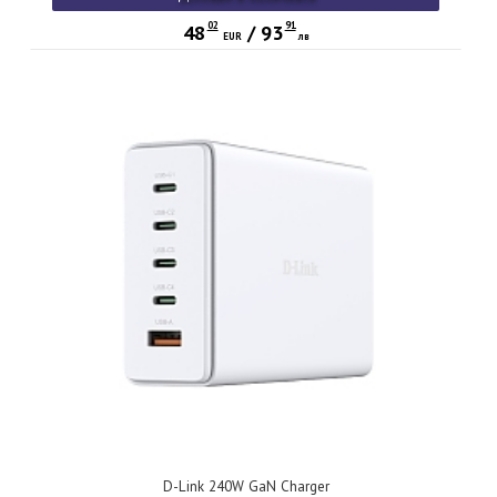
02
91
48
/
93
EUR
лв
D-Link 240W GaN Charger