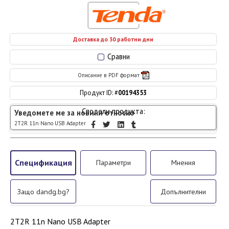
Доставка до 30 работни дни
Сравни
Описание в PDF формат
Продукт ID: #
00194353
Сподели продукта:
Уведомете ме за новини относно
2T2R 11n Nano USB Adapter
Спецификация
Параметри
Мнения
Защо dandg.bg?
Допълнителни
2T2R 11n Nano USB Adapter