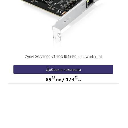
Zyxel XGN100C v3 10G RJ45 PCIe network card
Добави в количката
23
52
89
/
174
EUR
лв