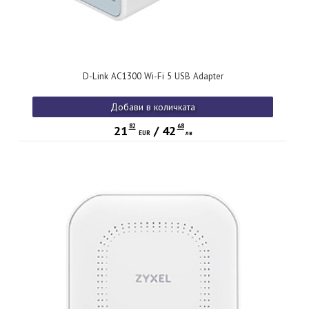
D-Link AC1300 Wi-Fi 5 USB Adapter
Добави в количката
82
68
21
/
42
EUR
лв