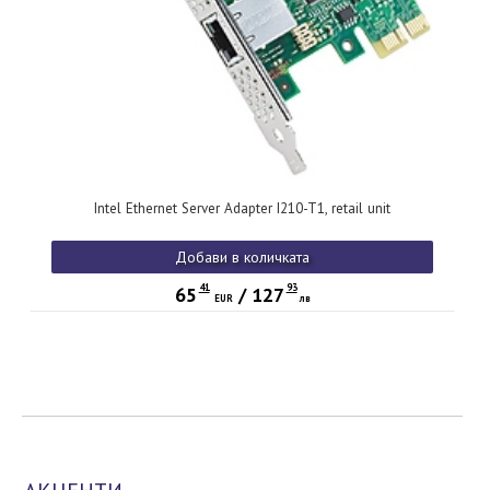
Intel Ethernet Server Adapter I210-T1, retail unit
Добави в количката
41
93
65
/
127
EUR
лв