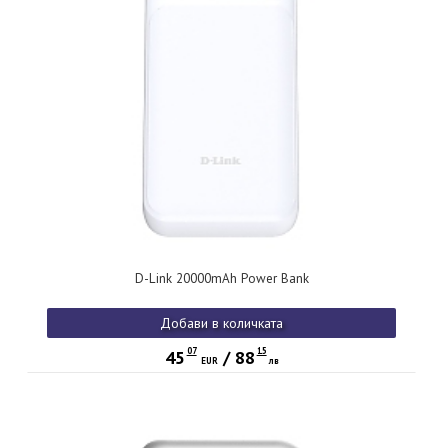
D-Link 20000mAh Power Bank
Добави в количката
07
15
45
/
88
EUR
лв