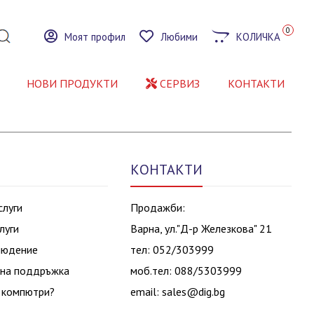
0
Моят профил
Любими
КОЛИЧКА
НОВИ ПРОДУКТИ
СЕРВИЗ
КОНТАКТИ
КОНТАКТИ
слуги
Продажби:
луги
Варна, ул."Д-р Железкова" 21
людение
тел: 052/303999
на поддръжка
моб.тел: 088/5303999
 компютри?
email:
sales@dig.bg