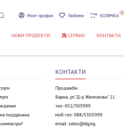
0
Моят профил
Любими
КОЛИЧКА
НОВИ ПРОДУКТИ
СЕРВИЗ
КОНТАКТИ
КОНТАКТИ
слуги
Продажби:
луги
Варна, ул."Д-р Железкова" 21
людение
тел: 052/303999
на поддръжка
моб.тел: 088/5303999
 компютри?
email:
sales@dig.bg