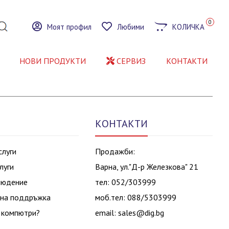
0
Моят профил
Любими
КОЛИЧКА
НОВИ ПРОДУКТИ
СЕРВИЗ
КОНТАКТИ
КОНТАКТИ
слуги
Продажби:
луги
Варна, ул."Д-р Железкова" 21
людение
тел: 052/303999
на поддръжка
моб.тел: 088/5303999
 компютри?
email:
sales@dig.bg