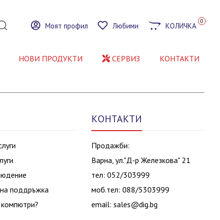
0
Моят профил
Любими
КОЛИЧКА
НОВИ ПРОДУКТИ
СЕРВИЗ
КОНТАКТИ
КОНТАКТИ
слуги
Продажби:
луги
Варна, ул."Д-р Железкова" 21
людение
тел: 052/303999
на поддръжка
моб.тел: 088/5303999
 компютри?
email:
sales@dig.bg