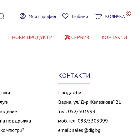
0
Моят профил
Любими
КОЛИЧКА
НОВИ ПРОДУКТИ
СЕРВИЗ
КОНТАКТИ
КОНТАКТИ
слуги
Продажби:
луги
Варна, ул."Д-р Железкова" 21
людение
тел: 052/303999
на поддръжка
моб.тел: 088/5303999
 компютри?
email:
sales@dig.bg