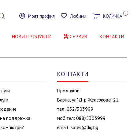
0
Моят профил
Любими
КОЛИЧКА
НОВИ ПРОДУКТИ
СЕРВИЗ
КОНТАКТИ
КОНТАКТИ
слуги
Продажби:
луги
Варна, ул."Д-р Железкова" 21
людение
тел: 052/303999
на поддръжка
моб.тел: 088/5303999
 компютри?
email:
sales@dig.bg