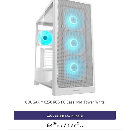
COUGAR MX230 RGB PC Case, Mid Tower, White
Добави в количката
94
01
64
/
127
EUR
лв