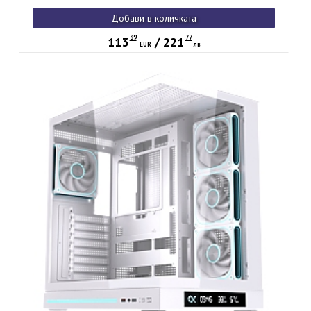
Добави в количката
39
77
113
/
221
EUR
лв