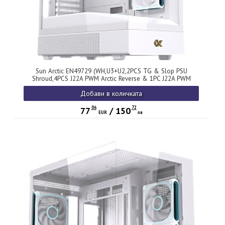
Sun Arctic EN49729 (WH,U3+U2,2PCS TG & Slop PSU
Shroud,4PCS J22A PWM Arctic Reverse & 1PC J22A PWM
Arctic,ARGB PCB)
Добави в количката
06
72
77
/
150
EUR
лв