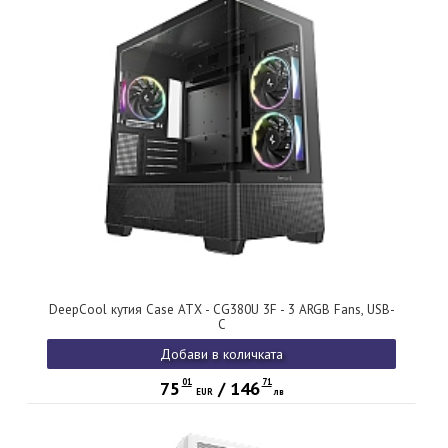
DeepCool кутия Case ATX - CG380U 3F - 3 ARGB Fans, USB-
C
Добави в количката
01
71
75
/
146
EUR
лв