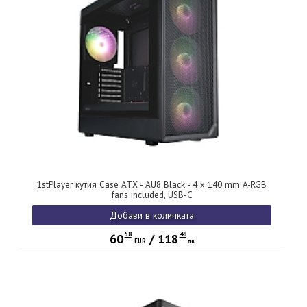
1stPlayer кутия Case ATX - AU8 Black - 4 x 140 mm A-RGB
fans included, USB-C
Добави в количката
58
48
60
/
118
EUR
лв