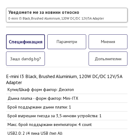
Уведомете ме за новини относно
E-mini I3 Black, Brushed Aluminium, 120W DC/DC 12V/5A Adapter
Спецификация
Параметри
Мнения
Защо dandg.bg?
Допълнителни
E-mini I3 Black, Brushed Aluminium, 120W DC/DC 12V/5A
Adapter
Кутия/Шкаф форм фактор: Десктоп
Дънна платка - форм фактор: Mini-ITX
Брой поддържани дънни платки: 1
Брой вътрешни гнезда за 3,5-инчови устройства: 1
Макс. брой поддържани вентилатори: 4 count
USB2.0: 2 (4 пина USB (тип А))