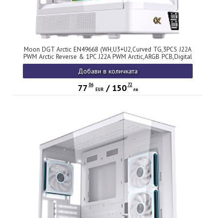
Moon DGT Arctic EN49668 (WH,U3+U2,Curved TG,3PCS J22A
PWM Arctic Reverse & 1PC J22A PWM Arctic,ARGB PCB,Digital
LCD)
Добави в количката
06
72
77
/
150
EUR
лв