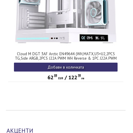
Cloud M DGT 3AF Arctic EN49644 (WH,MATX,U3+U2,2PCS
TG,Side ARGB,2PCS J22A PWM WH Reverse & 1PC J22A PWM
WH,ARGB PCB,Digital LCD)
Добави в количката
88
98
62
/
122
EUR
лв
АКЦЕНТИ