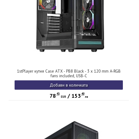
1stPlayer кутия Case ATX - PB8 Black - 3 x 120 mm A-RGB
fans included, USB-C
Добави в количката
43
40
78
/
153
EUR
лв