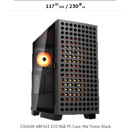
84
48
117
/
230
EUR
лв
COUGAR AIRFACE ECO RGB PC Case, Mid Tower, Black