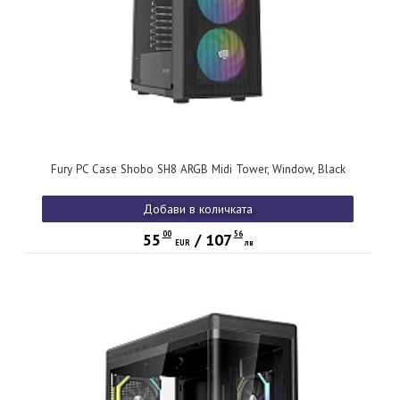
Fury PC Case Shobo SH8 ARGB Midi Tower, Window, Black
Добави в количката
00
56
55
/
107
EUR
лв