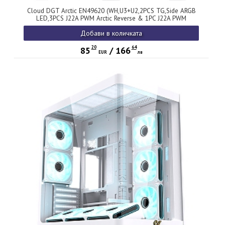
Cloud DGT Arctic EN49620 (WH,U3+U2,2PCS TG,Side ARGB
LED,3PCS J22A PWM Arctic Reverse & 1PC J22A PWM
Arctic,ARGB PCB,Digital LCD)
Добави в количката
20
64
85
/
166
EUR
лв