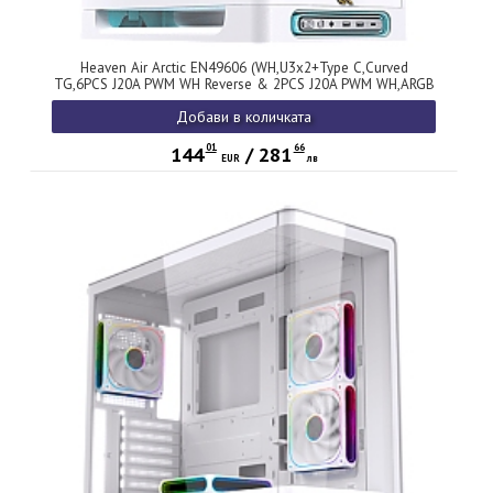
Heaven Air Arctic EN49606 (WH,U3x2+Type C,Curved
TG,6PCS J20A PWM WH Reverse & 2PCS J20A PWM WH,ARGB
& PWM Remote Control Box)
Добави в количката
01
66
144
/
281
EUR
лв