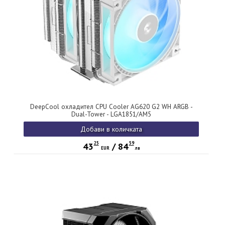
DeepCool охладител CPU Cooler AG620 G2 WH ARGB -
Dual-Tower - LGA1851/AM5
Добави в количката
25
59
43
/
84
EUR
лв