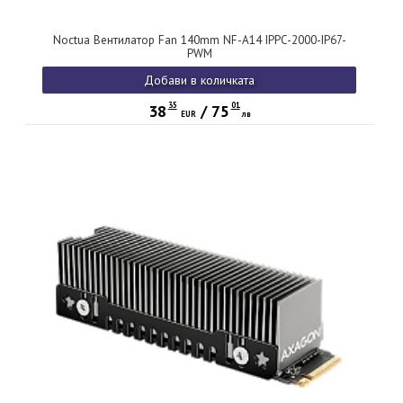
Noctua Вентилатор Fan 140mm NF-A14 IPPC-2000-IP67-
PWM
Добави в количката
35
01
38
/
75
EUR
лв