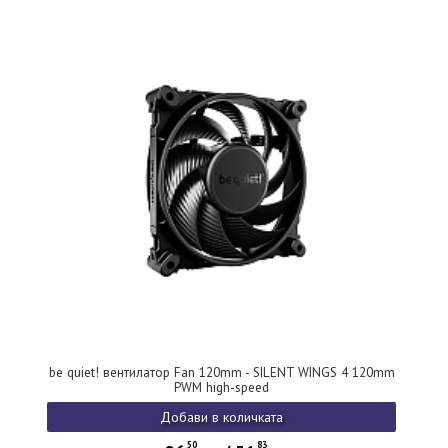
be quiet! вентилатор Fan 120mm - SILENT WINGS 4 120mm
PWM high-speed
Добави в количката
50
83