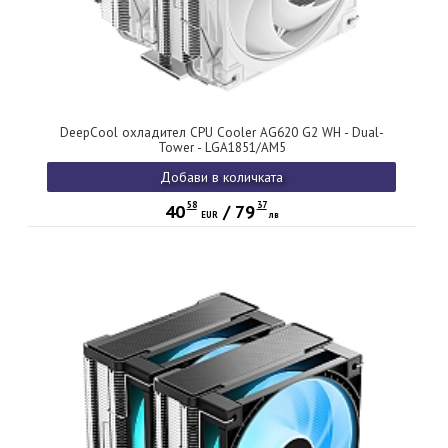
DeepCool охладител CPU Cooler AG620 G2 WH - Dual-
Tower - LGA1851/AM5
Добави в количката
58
37
40
/
79
EUR
лв