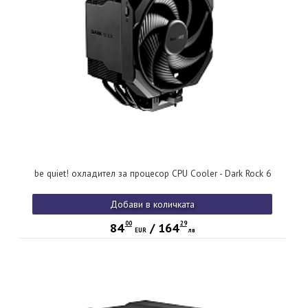
be quiet! охладител за процесор CPU Cooler - Dark Rock 6
Добави в количката
00
29
84
/
164
EUR
лв