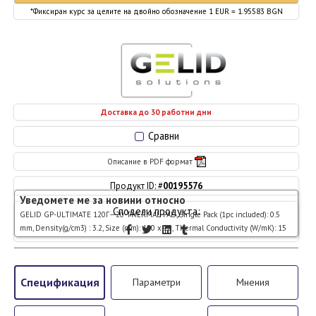
*Фиксиран курс за целите на двойно обозначение 1 EUR = 1.95583 BGN
Доставка до 30 работни дни
Сравни
Описание в PDF формат
Продукт ID: #
00195576
Уведомете ме за новини относно
Сподели продукта:
GELID GP-ULTIMATE 120Г—20 THERMAL PAD, Single Pack (1pc included): 0.5
mm, Density(g/cm3) : 3.2, Size (mm): 120 x 20, Thermal Conductivity (W/mK): 15
Спецификация
Параметри
Мнения