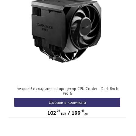
be quiet! охладител за процесор CPU Cooler - Dark Rock
Pro 6
Добави в количката
00
49
102
/
199
EUR
лв