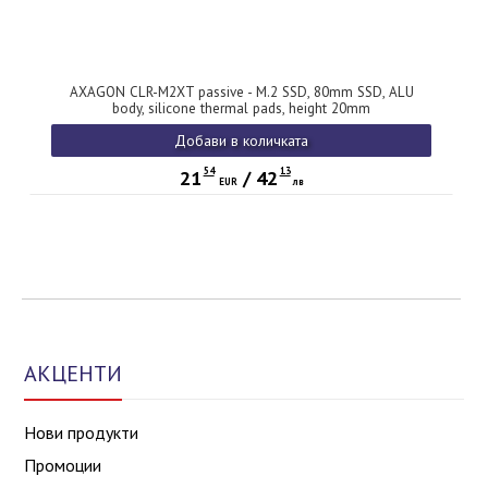
AXAGON CLR-M2XT passive - M.2 SSD, 80mm SSD, ALU
body, silicone thermal pads, height 20mm
Добави в количката
54
13
21
/
42
EUR
лв
АКЦЕНТИ
Нови продукти
Промоции