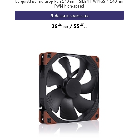
be quiet! вентилатор Fan 140mm - SILENT WINGS 4 140mm
PWM high-speed
Добави в количката
32
39
28
/
55
EUR
лв