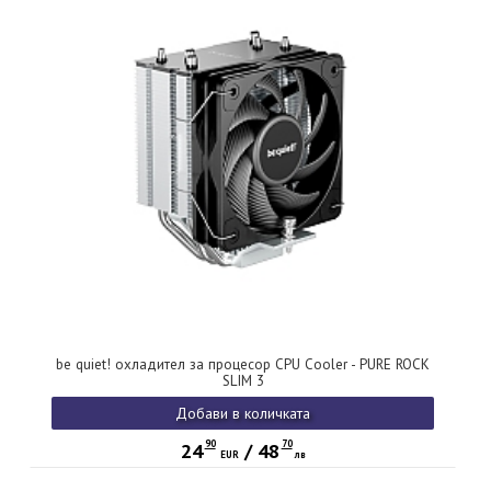
be quiet! охладител за процесор CPU Cooler - PURE ROCK
SLIM 3
Добави в количката
90
70
24
/
48
EUR
лв