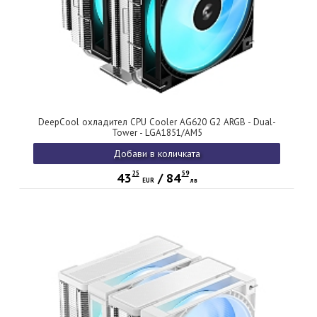
DeepCool охладител CPU Cooler AG620 G2 ARGB - Dual-
Tower - LGA1851/AM5
Добави в количката
25
59
43
/
84
EUR
лв