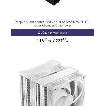
DeepCool охладител CPU Cooler ASSASSIN VC ELITE -
Vapor Chamber, Dual-Tower
Добави в количката
47
80
116
/
227
EUR
лв