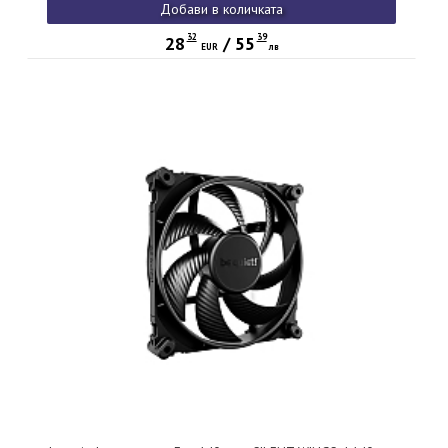
Добави в количката
32
39
28
/
55
EUR
лв