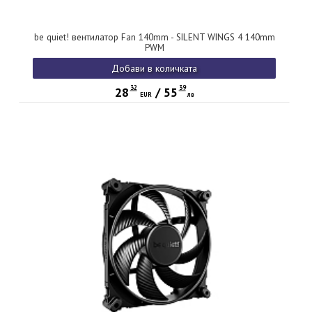
be quiet! вентилатор Fan 140mm - SILENT WINGS 4 140mm
PWM
Добави в количката
32
39
28
/
55
EUR
лв