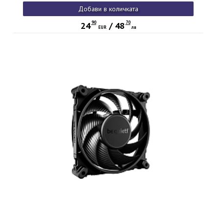
Добави в количката
90
70
24
/
48
EUR
лв