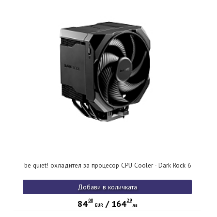
be quiet! охладител за процесор CPU Cooler - Dark Rock 6
Добави в количката
00
29
84
/
164
EUR
лв