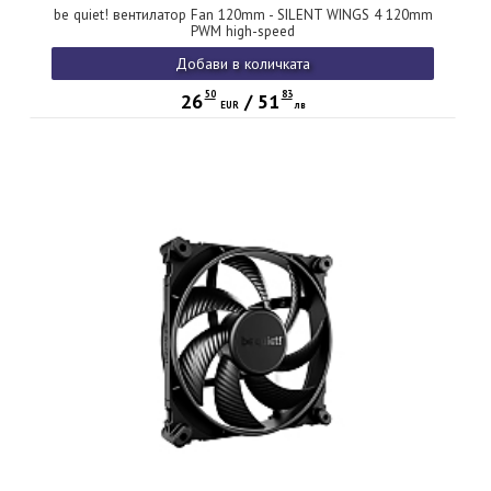
be quiet! вентилатор Fan 120mm - SILENT WINGS 4 120mm
PWM high-speed
Добави в количката
50
83
26
/
51
EUR
лв