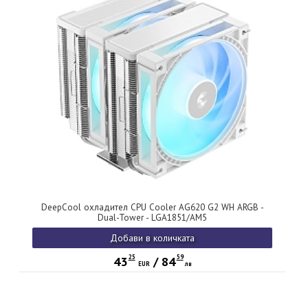
DeepCool охладител CPU Cooler AG620 G2 WH ARGB -
Dual-Tower - LGA1851/AM5
Добави в количката
25
59
43
/
84
EUR
лв