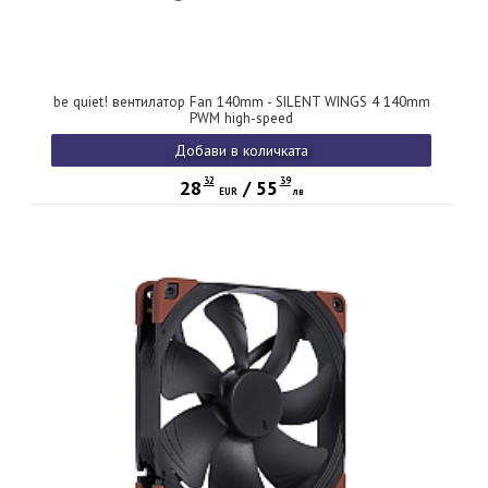
be quiet! вентилатор Fan 140mm - SILENT WINGS 4 140mm
PWM high-speed
Добави в количката
32
39
28
/
55
EUR
лв