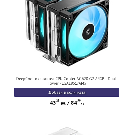
DeepCool охладител CPU Cooler AG620 G2 ARGB - Dual-
Tower - LGA1851/AM5
Добави в количката
25
59
43
/
84
EUR
лв