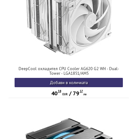
DeepCool охладител CPU Cooler AG620 G2 WH - Dual-
Tower - LGA1851/AM5
Добави в количката
58
37
40
/
79
EUR
лв