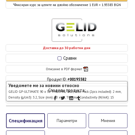
*Фиксиран курс за целите на двойно обозначение 1 EUR = 1.95583 BGN
Доставка до 30 работни дни
Сравни
Описание в PDF формат
Продукт ID: #
00195582
Уведомете ме за новини относно
Сподели продукта:
GELID GP-ULTIMATE 90 x 50 THERMAL PAD, Value Pack (2pcs included): 2 mm,
Density (g/cm3): 3.2, Size (mm): 90 x 50, Thermal Conductivity (W/mK): 15
Спецификация
Параметри
Мнения