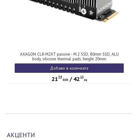
AXAGON CLR-M2XT passive - M.2 SSD, 80mm SSD, ALU
body, silicone thermal pads, height 20mm
Добави в количката
54
13
21
/
42
EUR
лв
АКЦЕНТИ