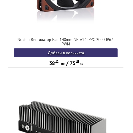
Noctua Вентилатор Fan 140mm NF-A14 IPPC-2000-IP67-
PWM
Добави в количката
35
01
38
/
75
EUR
лв