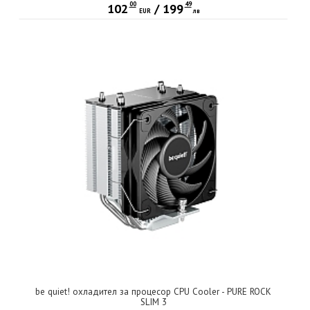
00
49
102
/
199
EUR
лв
be quiet! охладител за процесор CPU Cooler - PURE ROCK
SLIM 3