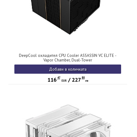
DeepCool охладител CPU Cooler ASSASSIN VC ELITE -
Vapor Chamber, Dual-Tower
Добави в количката
47
80
116
/
227
EUR
лв