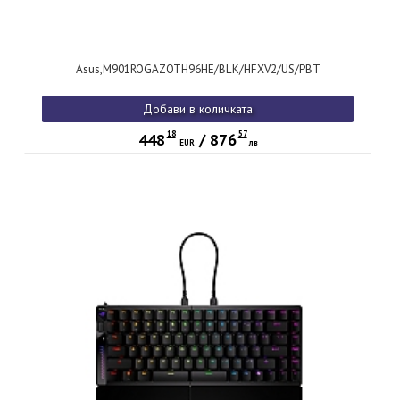
Asus,M901ROGAZOTH96HE/BLK/HFXV2/US/PBT
Добави в количката
18
57
448
/
876
EUR
лв