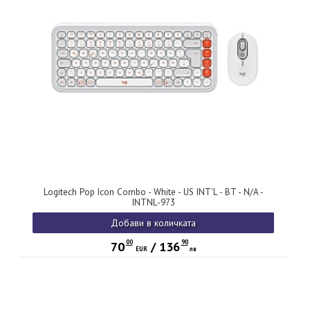
Logitech Pop Icon Combo - White - US INT'L - BT - N/A -
INTNL-973
Добави в количката
00
90
70
/
136
EUR
лв