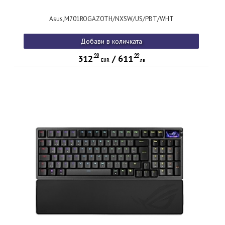
Asus,M701ROGAZOTH/NXSW/US/PBT/WHT
Добави в количката
90
99
312
/
611
EUR
лв