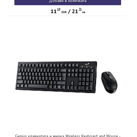
Добави в количката
10
71
11
/
21
EUR
лв
Genius клавиатура и мишка Wireless Keyboard and Mouse -