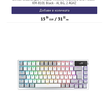
KM-8101 Black - AI, BG, 2.4GHZ
Добави в количката
86
02
15
/
31
EUR
лв