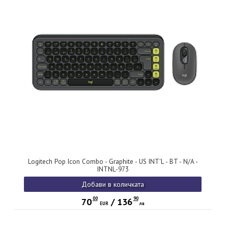
Logitech Pop Icon Combo - Graphite - US INT'L - BT - N/A -
INTNL-973
Добави в количката
00
90
70
/
136
EUR
лв