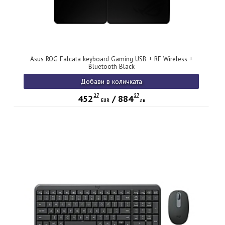
Asus ROG Falcata keyboard Gaming USB + RF Wireless +
Bluetooth Black
Добави в количката
27
57
452
/
884
EUR
лв