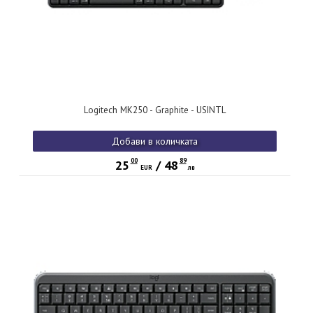
Logitech MK250 - Graphite - USINTL
Добави в количката
00
89
25
/
48
EUR
лв