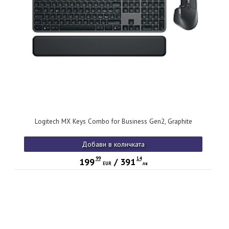
Logitech MX Keys Combo for Business Gen2, Graphite
Добави в количката
99
14
199
/
391
EUR
лв