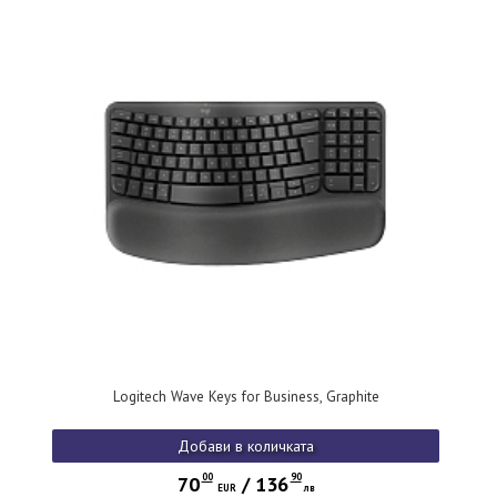
Logitech Wave Keys for Business, Graphite
Добави в количката
00
90
70
/
136
EUR
лв