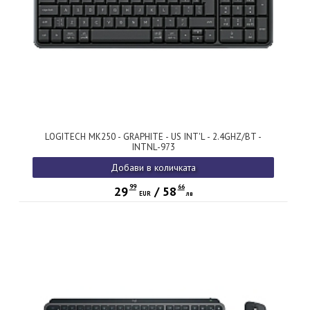
LOGITECH MK250 - GRAPHITE - US INT'L - 2.4GHZ/BT -
INTNL-973
Добави в количката
99
66
29
/
58
EUR
лв