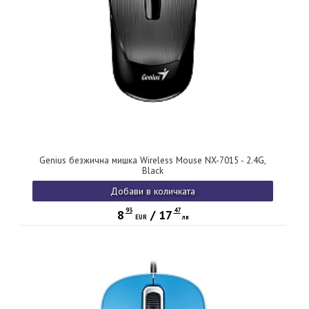
Genius безжична мишка Wireless Mouse NX-7015 - 2.4G,
Black
Добави в количката
93
47
8
/
17
EUR
лв