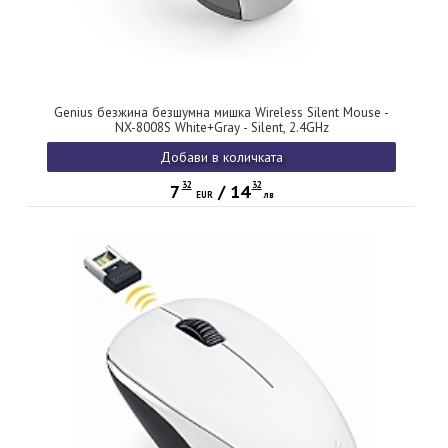
Genius безжина безшумна мишка Wireless Silent Mouse -
NX-8008S White+Gray - Silent, 2.4GHz
Добави в количката
32
32
7
/
14
EUR
лв