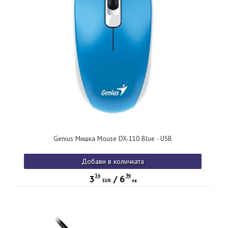
Genius Мишка Mouse DX-110 Blue - USB
Добави в количката
56
96
3
/
6
EUR
лв