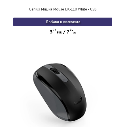
Genius Мишка Mouse DX-110 White - USB
Добави в количката
74
31
3
/
7
EUR
лв