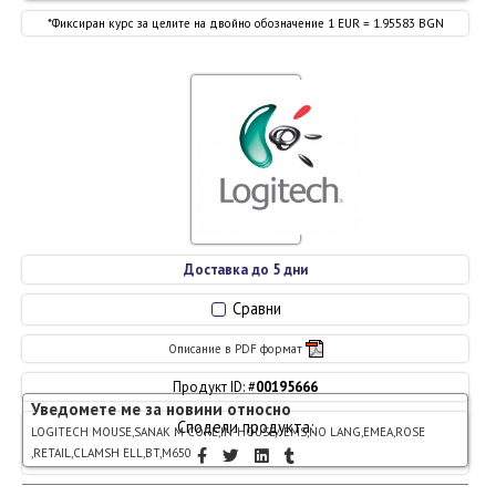
*Фиксиран курс за целите на двойно обозначение 1 EUR = 1.95583 BGN
Доставка до 5 дни
Сравни
Описание в PDF формат
Продукт ID: #
00195666
Уведомете ме за новини относно
Сподели продукта:
LOGITECH MOUSE,SANAK M CORE,IN-HOUSE/ EMS,NO LANG,EMEA,ROSE
,RETAIL,CLAMSH ELL,BT,M650