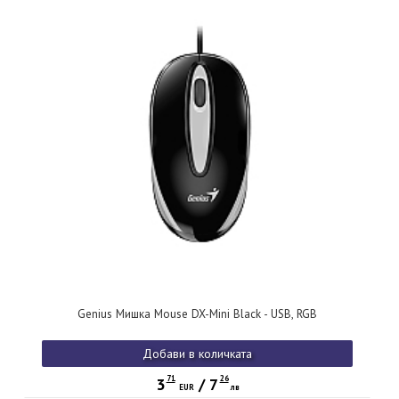
Genius Мишка Mouse DX-Mini Black - USB, RGB
Добави в количката
71
26
3
/
7
EUR
лв