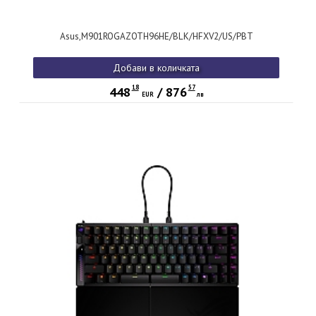
Asus,M901ROGAZOTH96HE/BLK/HFXV2/US/PBT
Добави в количката
18
57
448
/
876
EUR
лв