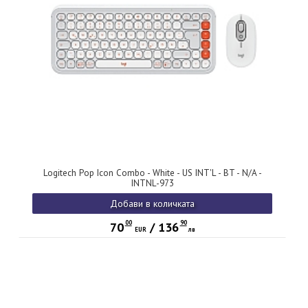
Logitech Pop Icon Combo - White - US INT'L - BT - N/A -
INTNL-973
Добави в количката
00
90
70
/
136
EUR
лв