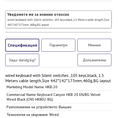
Уведомете ме за новини относно
wired keyboard with Silent switches ,105 keys,black, 1.5 Meters cable length,Size
442*142*17.5mm ,460g,BG layout
Спецификация
Параметри
Мнения
Защо dandg.bg?
Допълнителни
wired keyboard with Silent switches ,105 keys,black, 1.5
Meters cable length,Size 442*142*17.5mm,460g,BG layout
Marketing Model Name: HKB-20
Commercial Name: Keyboard Canyon HKB-20 EN/BG Velvet
Wired Black (CNS-HKB02-BG)
Разположение на устройството: Външен
Технология на свързване: Wired