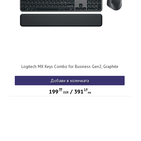
Logitech MX Keys Combo for Business Gen2, Graphite
Добави в количката
99
14
199
/
391
EUR
лв