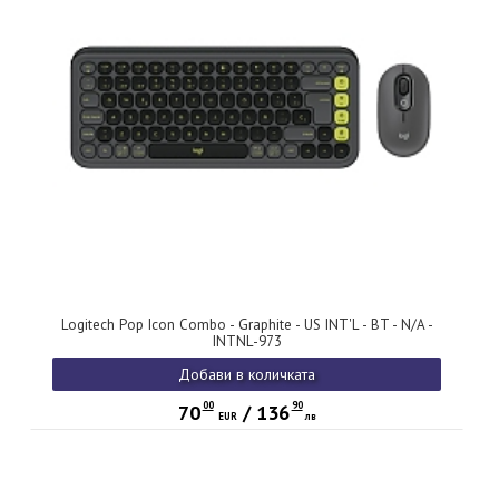
Logitech Pop Icon Combo - Graphite - US INT'L - BT - N/A -
INTNL-973
Добави в количката
00
90
70
/
136
EUR
лв