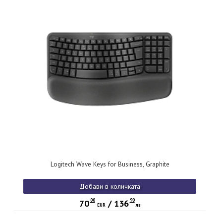
Logitech Wave Keys for Business, Graphite
Добави в количката
00
90
70
/
136
EUR
лв