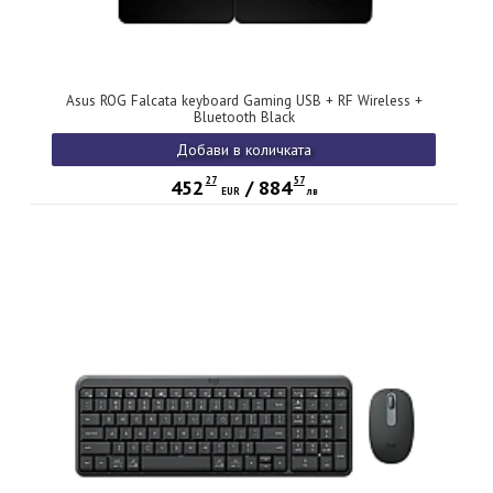
Asus ROG Falcata keyboard Gaming USB + RF Wireless +
Bluetooth Black
Добави в количката
27
57
452
/
884
EUR
лв