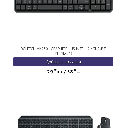
LOGITECH MK250 - GRAPHITE - US INT'L - 2.4GHZ/BT -
INTNL-973
Добави в количката
99
66
29
/
58
EUR
лв