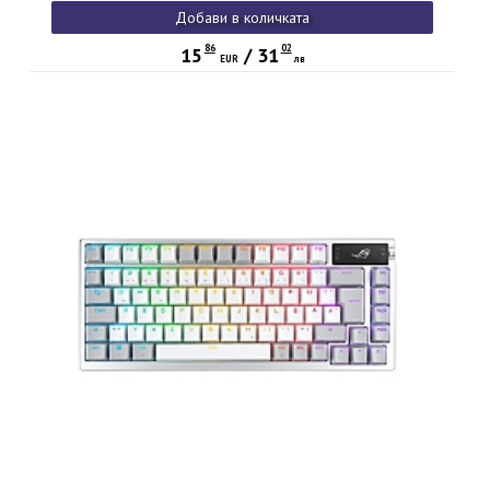
Добави в количката
86
02
15
/
31
EUR
лв