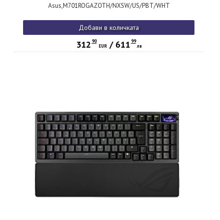
Asus,M701ROGAZOTH/NXSW/US/PBT/WHT
Добави в количката
90
99
312
/
611
EUR
лв