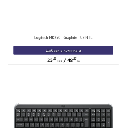
Logitech MK250 - Graphite - USINTL
Добави в количката
00
89
25
/
48
EUR
лв