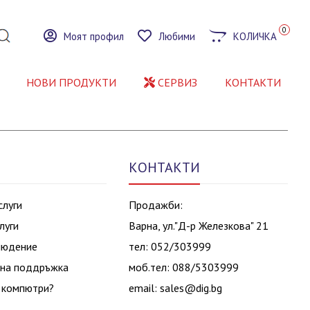
0
Моят профил
Любими
КОЛИЧКА
НОВИ ПРОДУКТИ
СЕРВИЗ
КОНТАКТИ
КОНТАКТИ
слуги
Продажби:
луги
Варна, ул."Д-р Железкова" 21
людение
тел: 052/303999
на поддръжка
моб.тел: 088/5303999
 компютри?
email:
sales@dig.bg