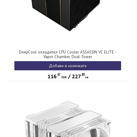
DeepCool охладител CPU Cooler ASSASSIN VC ELITE -
Vapor Chamber, Dual-Tower
Добави в количката
47
80
116
/
227
EUR
лв