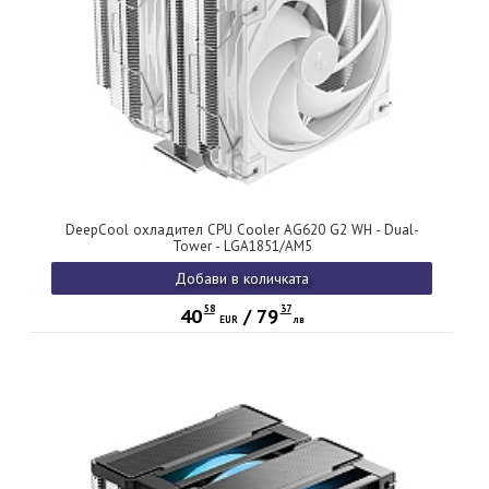
DeepCool охладител CPU Cooler AG620 G2 WH - Dual-
Tower - LGA1851/AM5
Добави в количката
58
37
40
/
79
EUR
лв