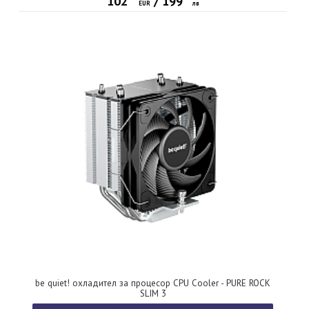
102
/
199
EUR
лв
be quiet! охладител за процесор CPU Cooler - PURE ROCK
SLIM 3