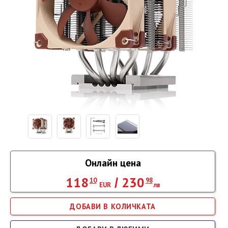
Онлайн цена
118
230
/
10
98
EUR
лв