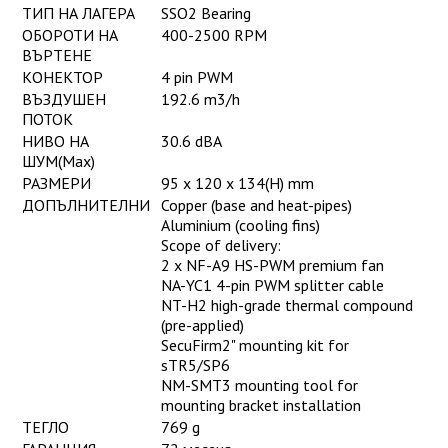
ТИП НА ЛАГЕРА
SSO2 Bearing
ОБОРОТИ НА
400-2500 RPM
ВЪРТЕНЕ
КОНЕКТОР
4 pin PWM
ВЪЗДУШЕН
192.6 m3/h
ПОТОК
НИВО НА
30.6 dBA
ШУМ(Max)
РАЗМЕРИ
95 x 120 x 134(H) mm
ДОПЪЛНИТЕЛНИ
Copper (base and heat-pipes)
Aluminium (cooling fins)
Scope of delivery:
2 x NF-A9 HS-PWM premium fan
NA-YC1 4-pin PWM splitter cable
NT-H2 high-grade thermal compound
(pre-applied)
SecuFirm2" mounting kit for
sTR5/SP6
NM-SMT3 mounting tool for
mounting bracket installation
ТЕГЛО
769 g