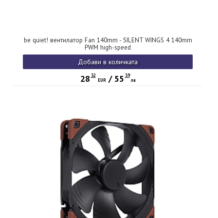
be quiet! вентилатор Fan 140mm - SILENT WINGS 4 140mm
PWM high-speed
Добави в количката
32
39
28
/
55
EUR
лв