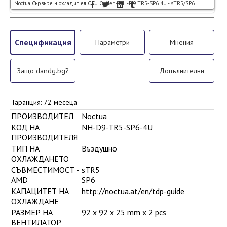
Noctua Сървъре н охладит ел CPU Cooler - NH-D9 TR5-SP6 4U - sTR5/SP6
Спецификация
Параметри
Мнения
Защо dandg.bg?
Допълнителни
Гаранция: 72 месеца
ПРОИЗВОДИТЕЛ
Noctua
КОД НА
NH-D9-TR5-SP6-4U
ПРОИЗВОДИТЕЛЯ
ТИП НА
Въздушно
ОХЛАЖДАНЕТО
СЪВМЕСТИМОСТ -
sTR5
AMD
SP6
КАПАЦИТЕТ НА
http://noctua.at/en/tdp-guide
ОХЛАЖДАНЕ
РАЗМЕР НА
92 x 92 x 25 mm x 2 pcs
ВЕНТИЛАТОР