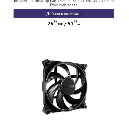
be quiet! вентилатор Fan 120mm - SILENT WINGS 4 120mm
PWM high-speed
Добави в количката
50
83
26
/
51
EUR
лв