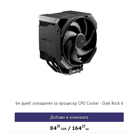
be quiet! охладител за процесор CPU Cooler - Dark Rock 6
Добави в количката
00
29
84
/
164
EUR
лв