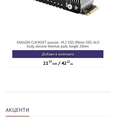
AXAGON CLR-M2XT passive - M.2 SSD, 80mm SSD, ALU
body, silicone thermal pads, height 20mm
Добави в количката
54
13
21
/
42
EUR
лв
АКЦЕНТИ