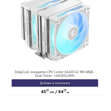
DeepCool охладител CPU Cooler AG620 G2 WH ARGB -
Dual-Tower - LGA1851/AM5
Добави в количката
25
59
43
/
84
EUR
лв