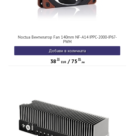
Noctua Вентилатор Fan 140mm NF-A14 IPPC-2000-IP67-
PWM
Добави в количката
35
01
38
/
75
EUR
лв