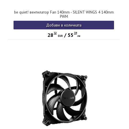
be quiet! вентилатор Fan 140mm - SILENT WINGS 4 140mm
PWM
Добави в количката
32
39
28
/
55
EUR
лв