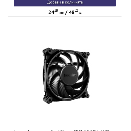
Добави в количката
90
70
24
/
48
EUR
лв