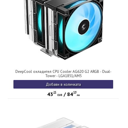
DeepCool охладител CPU Cooler AG620 G2 ARGB - Dual-
Tower - LGA1851/AM5
Добави в количката
25
59
43
/
84
EUR
лв