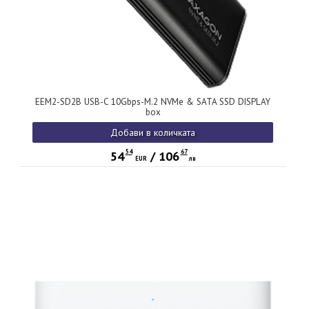
EEM2-SD2B USB-C 10Gbps-M.2 NVMe & SATA SSD DISPLAY
box
Добави в количката
54
67
54
/
106
EUR
лв