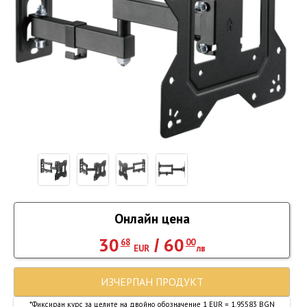
Онлайн цена
30
60
/
68
00
EUR
лв
ИЗЧЕРПАН ПРОДУКТ
*Фиксиран курс за целите на двойно обозначение 1 EUR = 1.95583 BGN