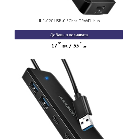
HUE-C2C USB-C 5Gbps TRAVEL hub
Добави в количката
90
01
17
/
35
EUR
лв