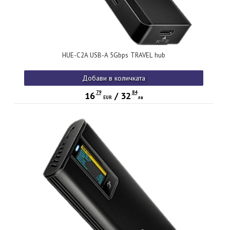
HUE-C2A USB-A 5Gbps TRAVEL hub
Добави в количката
79
84
16
/
32
EUR
лв