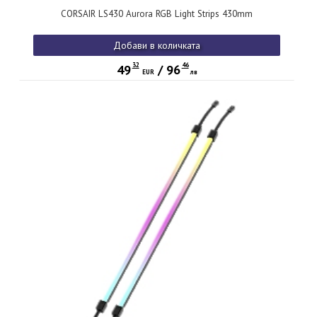
CORSAIR LS430 Aurora RGB Light Strips 430mm
Добави в количката
32
46
49
/
96
EUR
лв