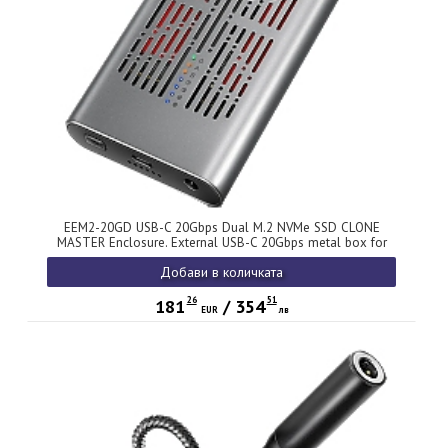
EEM2-20GD USB-C 20Gbps Dual M.2 NVMe SSD CLONE
MASTER Enclosure. External USB-C 20Gbps metal box for
two M.2 NVMe SSD disks with cloning functionality.
Добави в количката
26
51
181
/
354
EUR
лв