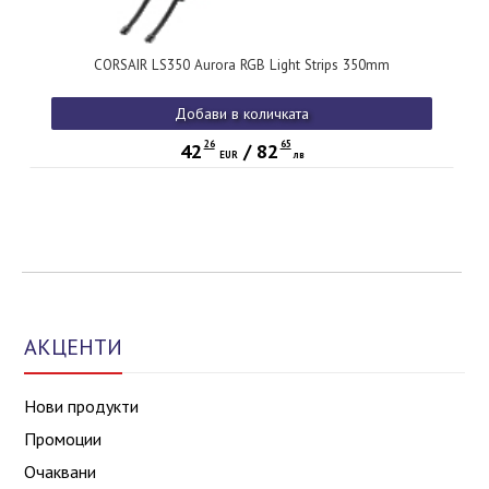
CORSAIR LS350 Aurora RGB Light Strips 350mm
Добави в количката
26
65
42
/
82
EUR
лв
АКЦЕНТИ
Нови продукти
Промоции
Очаквани