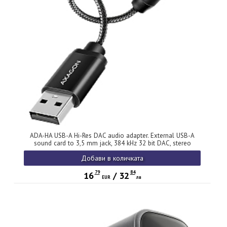
ADA-HA USB-A Hi-Res DAC audio adapter. External USB-A
sound card to 3,5 mm jack, 384 kHz 32 bit DAC, stereo
Добави в количката
79
84
16
/
32
EUR
лв