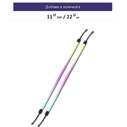
Добави в количката
30
10
11
/
22
EUR
лв