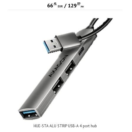
41
89
66
/
129
EUR
лв
HUE-STA ALU STRIP USB-A 4 port hub