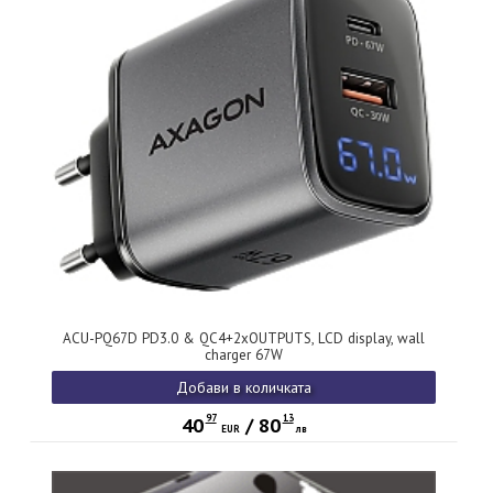
ACU-PQ67D PD3.0 & QC4+2xOUTPUTS, LCD display, wall
charger 67W
Добави в количката
97
13
40
/
80
EUR
лв