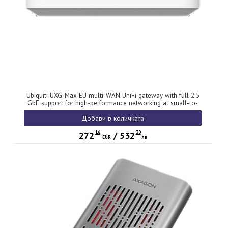
Ubiquiti UXG-Max-EU multi-WAN UniFi gateway with full 2.5
GbE support for high-performance networking at small-to-
medium sites, Up to 1.5 Gbps routing with IDS/IPS
Добави в количката
16
30
272
/
532
EUR
лв