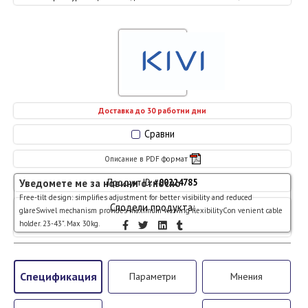
Доставка до 30 работни дни
Сравни
Описание в PDF формат
Уведомете ме за новини относно
Продукт ID: #
00224785
Free-tilt design: simplifies adjustment for better visibility and reduced
Сподели продукта:
glareSwivel mechanism provides maximum viewing flexibilityCon venient cable
holder. 23-43". Max 30kg.
Спецификация
Параметри
Мнения