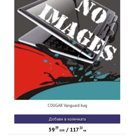
COUGAR Vanguard bag
Добави в количката
99
33
59
/
117
EUR
лв