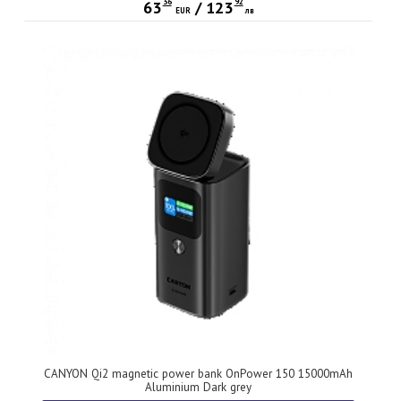
36
92
63
/
123
EUR
лв
CANYON Qi2 magnetic power bank OnPower 150 15000mAh
Aluminium Dark grey