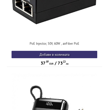
PoE Injector, 50V, 60W , airFiber PoE
Добави в количката
44
23
37
/
73
EUR
лв