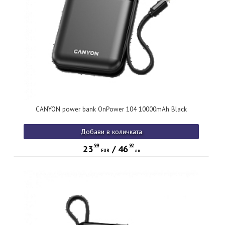
CANYON power bank OnPower 104 10000mAh Black
Добави в количката
99
92
23
/
46
EUR
лв