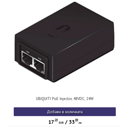
UBIQUITI PoE Injector, 48VDC, 24W
Добави в количката
28
80
17
/
33
EUR
лв