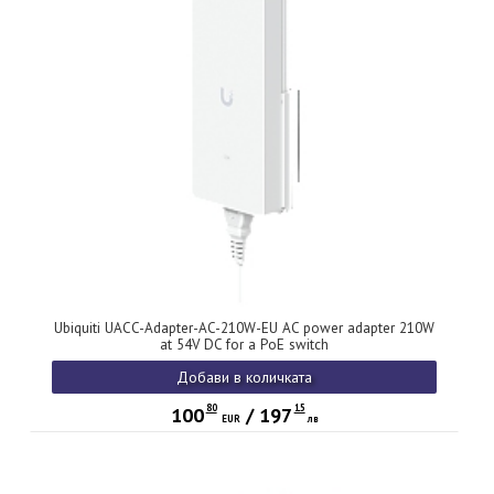
Ubiquiti UACC-Adapter-AC-210W-EU AC power adapter 210W
at 54V DC for a PoE switch
Добави в количката
80
15
100
/
197
EUR
лв