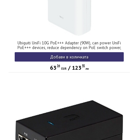
Ubiquiti UniFi 10G PoE+++ Adapter (90W), can power UniFi
PoE+++ devices, reduce dependency on PoE switch power,
and provide a Multi-Gigabit LAN connection, Contains RJ45
Добави в количката
data input, AC cable with earth ground, and PoE+++ output
36
92
63
/
123
EUR
лв