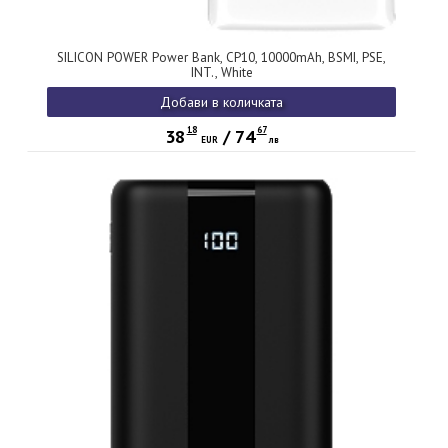
SILICON POWER Power Bank, CP10, 10000mAh, BSMI, PSE,
INT., White
Добави в количката
18
67
38
/
74
EUR
лв