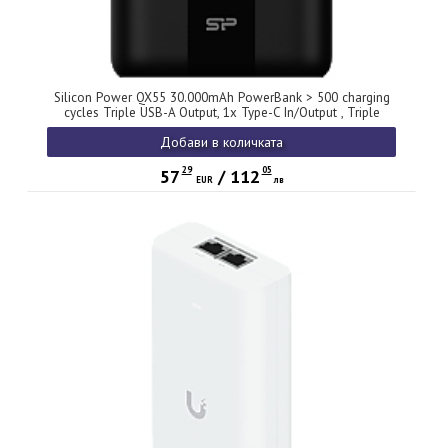
Silicon Power QX55 30.000mAh PowerBank > 500 charging
cycles Triple USB-A Output, 1x Type-C In/Output , Triple
input: Type-C, Micro-USB, Lightning, QC/PD, 30.000 mAh
Добави в количката
29
05
57
/
112
EUR
лв