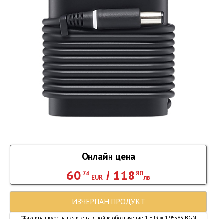
Онлайн цена
60
118
/
74
80
EUR
лв
ИЗЧЕРПАН ПРОДУКТ
*Фиксиран курс за целите на двойно обозначение 1 EUR = 1.95583 BGN