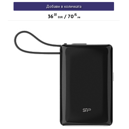
Lite-EU and other 802.3af devices, while also protecting
Добави в количката
against electrical surges (ESD)
00
41
36
/
70
EUR
лв