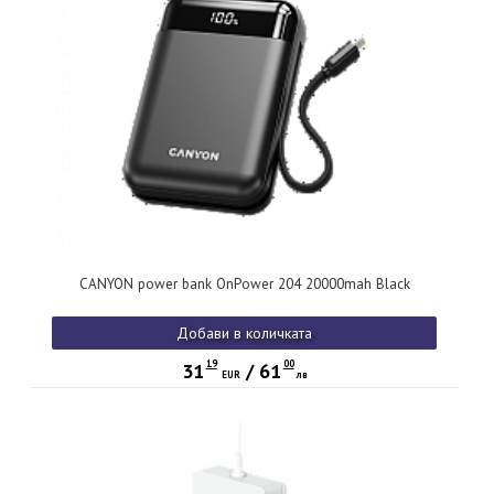
CANYON power bank OnPower 204 20000mah Black
Добави в количката
19
00
31
/
61
EUR
лв