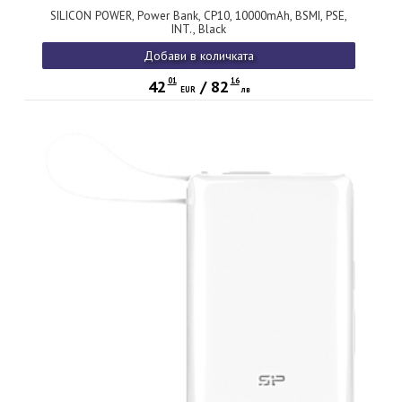
SILICON POWER, Power Bank, CP10, 10000mAh, BSMI, PSE,
INT., Black
Добави в количката
01
16
42
/
82
EUR
лв