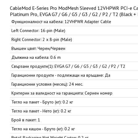
CableMod E-Series Pro ModMesh Sleeved 12VHPWR PCI-e Cable
Platinum Pro, EVGA G7 / G6 / G5 / G3 / G2 / P2 / T2 (Black + 
Функционалност на кабела: 12VHPWR Adapter Cable
Left Connector: 16-pin (Male)
Right Connector: 2 x 8-pin (Male)
Външен цвят: Черен/Червен
Дължина на кабела: 0.6 m
Свързани продукти(1): EVGA G7 / G6 / G5 / G3 / G2 / P2 / T2
Гаранционни продукти - подлежащи на връщане: Да
Гаранционни условия (месец): 24 мес.
Критерии за валидност на гаранцията: Сериен номер
Тегло на пакет - Бруто (кг): 0.2 кг
Тегло на пакет - Нето (кг): 0.2 кг
Брой в пакет: 1
Тегло на кашон - Бруто (кг): 0.2 кг
Retail Packaging Net Weight Carton: 0.2 кг