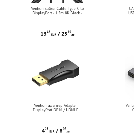
Vention кабел Cable Type-C to
CA
DisplayPort - 1.5m 8K Black -
US
CGYBG
19
80
13
/
25
EUR
лв
Vention адаптер Adapter
Vent
DisplayPort DP M / HDMI F
Gold plated - HBOB0
28
37
4
/
8
EUR
лв