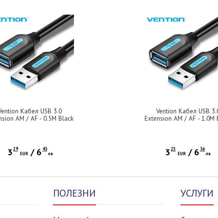
Vention Кабел USB 3.0
Vention Кабел USB 3.
nsion AM / AF - 0.5M Black
Extension AM / AF - 1.0M 
- CBHBD
- CBHBF
29
43
25
36
3
/
6
3
/
6
EUR
лв
EUR
лв
ПОЛЕЗНИ
УСЛУГИ