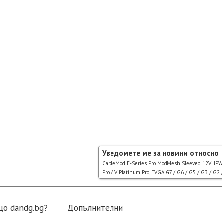
Уведомете ме за новини относно
CableMod E-Series Pro ModMesh Sleeved 12VHPWR P
Pro / V Platinum Pro, EVGA G7 / G6 / G5 / G3 / G2 
що dandg.bg?
Допълнителни