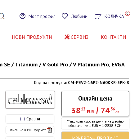
0
Моят профил
Любими
КОЛИЧКА
НОВИ ПРОДУКТИ
СЕРВИЗ
КОНТАКТИ
E / Titanium / V Gold Pro / V Platinum Pro, EVGA
Код на продукта:
CM-PEV2-16P2-N60KKR-5PK-R
Онлайн цена
38
74
/
12
56
EUR
лв
Сравни
*Фиксиран курс за целите на двойно
обозначение 1 EUR = 1.95583 BGN
Описание в PDF формат
ИЗЧЕРПАН ПРОДУКТ