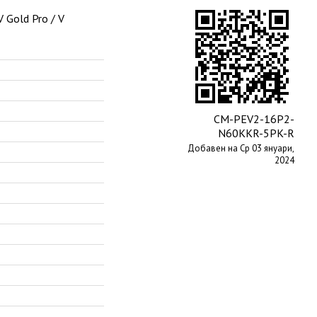
 Gold Pro / V
CM-PEV2-16P2-
N60KKR-5PK-R
Добавен на Ср 03 януари,
2024