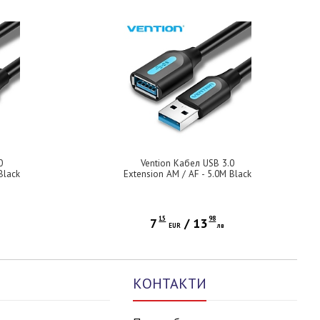
0
Vention Кабел USB 3.0
Black
Extension AM / AF - 5.0M Black
- CBHBJ
15
98
7
/
13
EUR
лв
КОНТАКТИ