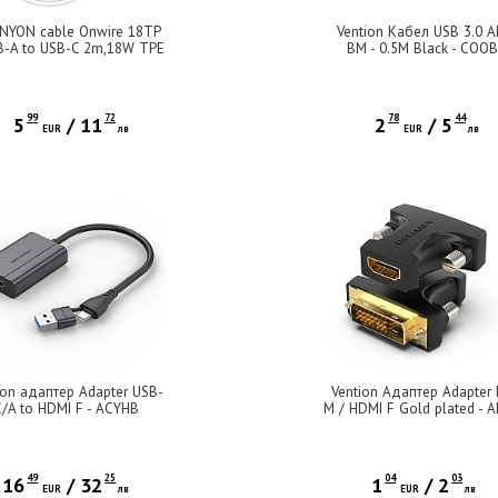
NYON cable Onwire 18TP
Vention Кабел USB 3.0 A
B-A to USB-C 2m,18W TPE
BM - 0.5M Black - COO
2m White
99
72
78
44
5
/
11
2
/
5
EUR
лв
EUR
лв
ion адаптер Adapter USB-
Vention Адаптер Adapter 
C/A to HDMI F - ACYHB
M / HDMI F Gold plated - A
49
25
04
03
16
/
32
1
/
2
EUR
лв
EUR
лв