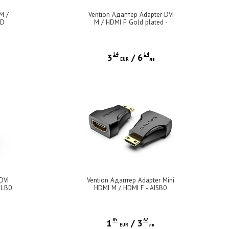
M /
Vention Адаптер Adapter DVI
BD
M / HDMI F Gold plated -
ECDB0
14
14
3
/
6
EUR
лв
DVI
Vention Адаптер Adapter Mini
ILB0
HDMI M / HDMI F - AISB0
85
62
1
/
3
EUR
лв