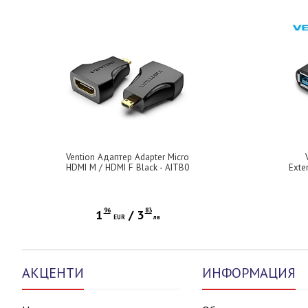
Vention Адаптер Adapter Micro
HDMI M / HDMI F Black - AITB0
Exte
96
83
1
/
3
EUR
лв
АКЦЕНТИ
ИНФОРМАЦИЯ