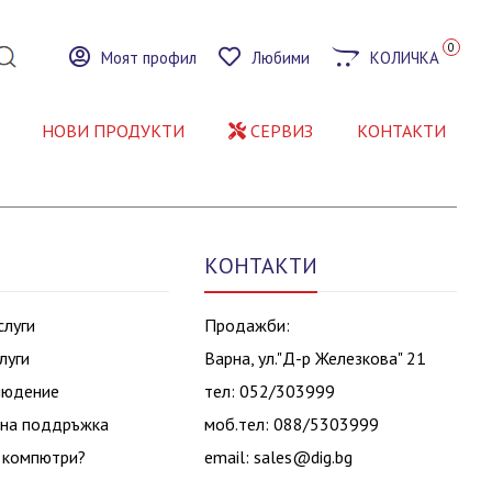
0
Моят профил
Любими
КОЛИЧКА
НОВИ ПРОДУКТИ
СЕРВИЗ
КОНТАКТИ
КОНТАКТИ
слуги
Продажби:
луги
Варна, ул."Д-р Железкова" 21
людение
тел: 052/303999
на поддръжка
моб.тел: 088/5303999
 компютри?
email:
sales@dig.bg