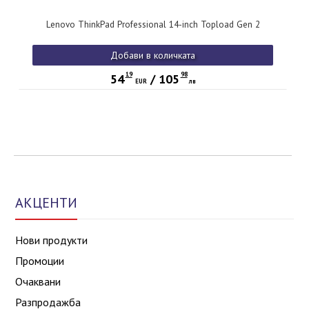
Lenovo ThinkPad Professional 14-inch Topload Gen 2
Добави в количката
19
98
54
/
105
EUR
лв
АКЦЕНТИ
Нови продукти
Промоции
Очаквани
Разпродажба