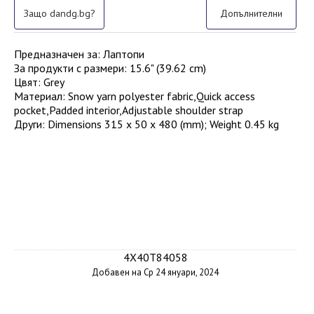
Защо dandg.bg?
Допълнителни
Предназначен за
:
Лаптопи
За продукти с размери
:
15.6" (39.62 cm)
Цвят
:
Grey
Материал
:
Snow yarn polyester fabric,Quick access
pocket,Padded interior,Adjustable shoulder strap
Други
:
Dimensions 315 x 50 x 480 (mm); Weight 0.45 kg
4X40T84058
Добавен на Ср 24 януари, 2024