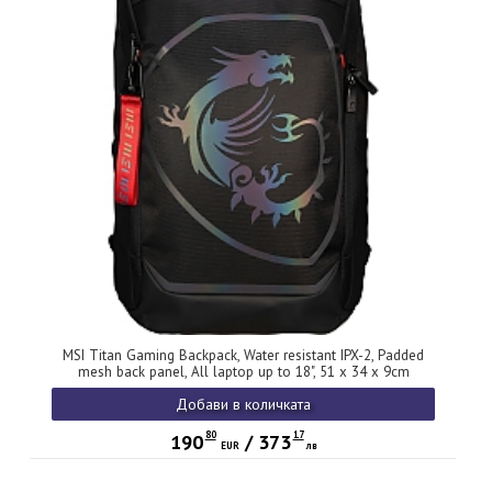
MSI Titan Gaming Backpack, Water resistant IPX-2, Padded
mesh back panel, All laptop up to 18", 51 x 34 x 9cm
Добави в количката
80
17
190
/
373
EUR
лв