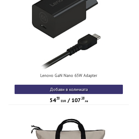
Lenovo GaN Nano 65W Adapter
Добави в количката
90
38
54
/
107
EUR
лв