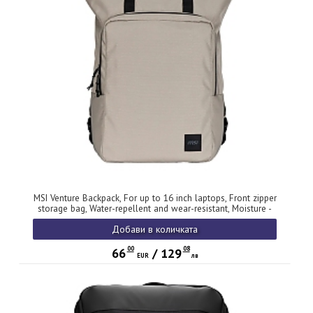
MSI Venture Backpack, For up to 16 inch laptops, Front zipper
storage bag, Water-repellent and wear-resistant, Moisture -
bacteria proof, Environmentally certification, Desert beige
Добави в количката
grey, 46 x 40 x 15cm , easily accommodating laptops under
16 inches
00
08
66
/
129
EUR
лв