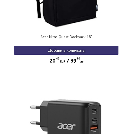
Acer Nitro Quest Backpack 18"
Добави в количката
40
90
20
/
39
EUR
лв