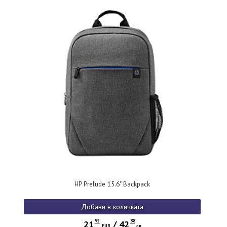
HP Prelude 15.6" Backpack
Добави в количката
92
88
21
/
42
EUR
лв