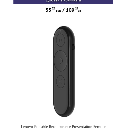
94
40
55
/
109
EUR
лв
Lenovo Portable Rechargeable Presentation Remote