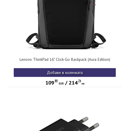
Lenovo ThinkPad 16" Click-Go Backpack (Aura Edition)
Добави в количката
80
76
109
/
214
EUR
лв