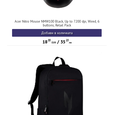
Acer Nitro Mouse NMW100 Black, Up to 7200 dpi, Wired, 6
buttons, Retail Pack
Добави в количката
00
20
18
/
35
EUR
лв