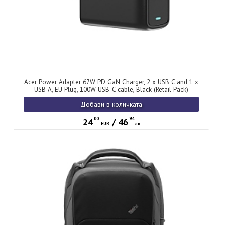
Acer Power Adapter 67W PD GaN Charger, 2 x USB C and 1 x
USB A, EU Plug, 100W USB-C cable, Black (Retail Pack)
Добави в количката
00
94
24
/
46
EUR
лв