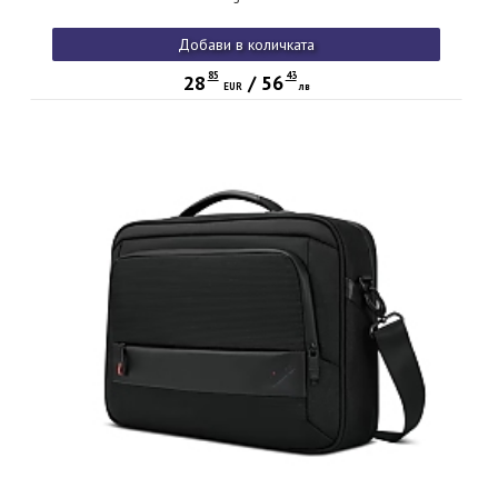
Добави в количката
85
43
28
/
56
EUR
лв