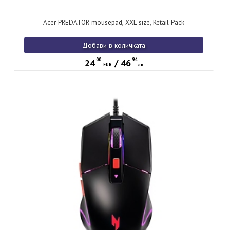
Acer PREDATOR mousepad, XXL size, Retail Pack
Добави в количката
00
94
24
/
46
EUR
лв