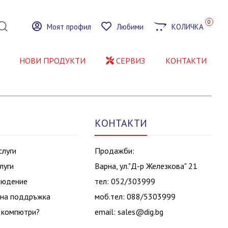
0
Моят профил
Любими
КОЛИЧКА
НОВИ ПРОДУКТИ
СЕРВИЗ
КОНТАКТИ
КОНТАКТИ
слуги
Продажби:
луги
Варна, ул."Д-р Железкова" 21
людение
тел: 052/303999
на поддръжка
моб.тел: 088/5303999
 компютри?
email:
sales@dig.bg