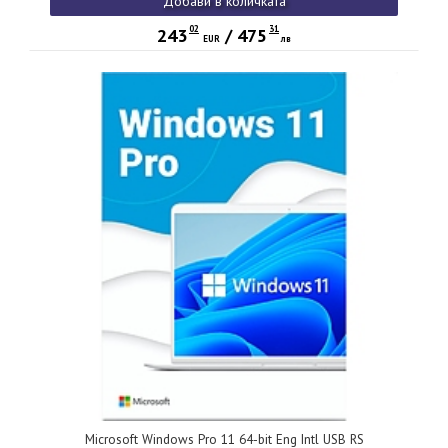
Добави в количката
02
31
243
/
475
EUR
лв
Microsoft Windows Pro 11 64-bit Eng Intl USB RS