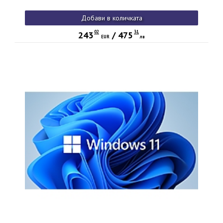
Добави в количката
02
31
243
/
475
EUR
лв