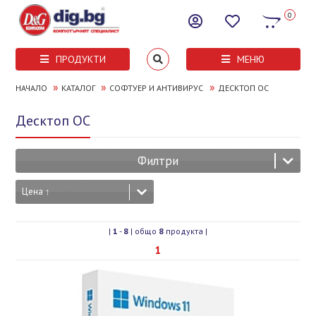
0
ПРОДУКТИ
МЕНЮ
»
»
»
НАЧАЛО
КАТАЛОГ
СОФТУЕР И АНТИВИРУС
ДЕСКТОП ОС
Десктоп ОС
Филтри
Цена ↑
|
1
-
8
| общо
8
продукта |
1