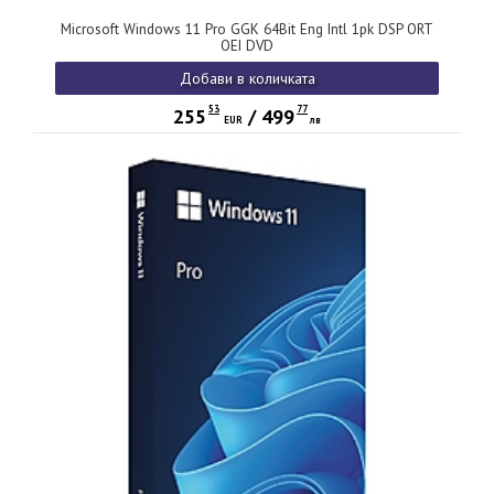
Microsoft Windows 11 Pro GGK 64Bit Eng Intl 1pk DSP ORT
OEI DVD
Добави в количката
53
77
255
/
499
EUR
лв