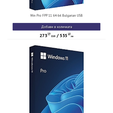
Win Pro FPP 11 64-bit Bulgarian USB
Добави в количката
59
10
273
/
535
EUR
лв