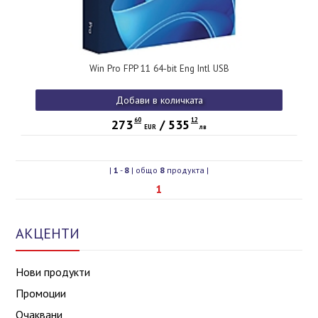
Win Pro FPP 11 64-bit Eng Intl USB
Добави в количката
60
12
273
/
535
EUR
лв
|
1
-
8
| общо
8
продукта |
1
АКЦЕНТИ
Нови продукти
Промоции
Очаквани