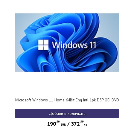
Microsoft Windows 11 Home 64Bit Eng Intl 1pk DSP OEI DVD
Добави в количката
50
59
190
/
372
EUR
лв