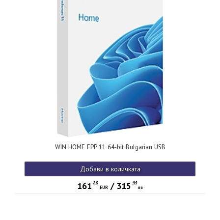
WIN HOME FPP 11 64-bit Bulgarian USB
Добави в количката
28
44
161
/
315
EUR
лв