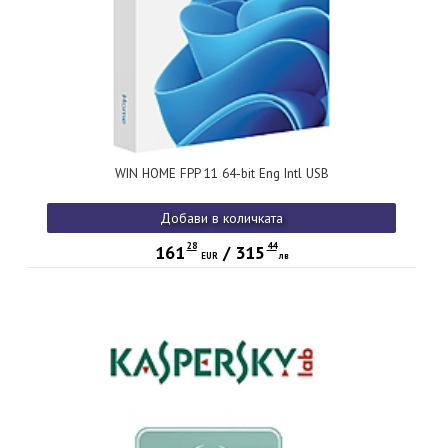
WIN HOME FPP 11 64-bit Eng Intl USB
Добави в количката
28
44
161
/
315
EUR
лв