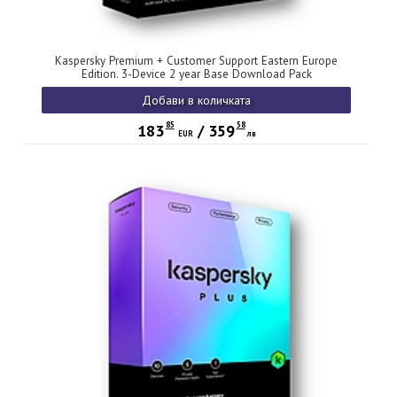
Kaspersky Premium + Customer Support Eastern Europe
Edition. 3-Device 2 year Base Download Pack
Добави в количката
85
58
183
/
359
EUR
лв