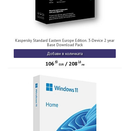
Kaspersky Standard Eastern Europe Edition. 3-Device 2 year
Base Download Pack
Добави в количката
43
16
106
/
208
EUR
лв