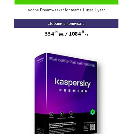
Adobe Dreamweaver for teams 1 user 1 year
Добави в количката
44
38
554
/
1084
EUR
лв