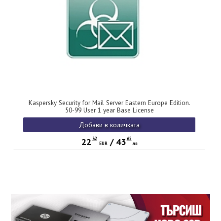
Kaspersky Security for Mail Server Eastern Europe Edition.
50-99 User 1 year Base License
Добави в количката
32
65
22
/
43
EUR
лв