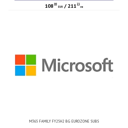
00
23
108
/
211
EUR
лв
M365 FAMILY FY25H2 BG EUROZONE SUBS