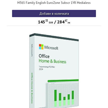
M365 Family English EuroZone Subscr 1YR Medialess
Добави в количката
55
67
145
/
284
EUR
лв