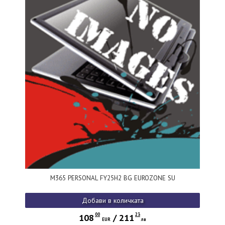
M365 PERSONAL FY25H2 BG EUROZONE SU
Добави в количката
00
23
108
/
211
EUR
лв