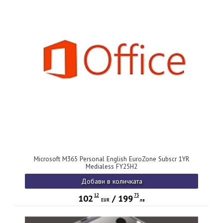
Microsoft M365 Personal English EuroZone Subscr 1YR
Medialess FY25H2
Добави в количката
12
73
102
/
199
EUR
лв