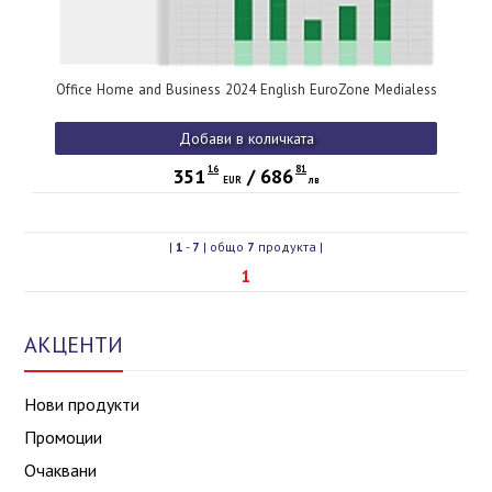
Office Home and Business 2024 English EuroZone Medialess
Добави в количката
16
81
351
/
686
EUR
лв
|
1
-
7
| общо
7
продукта |
1
АКЦЕНТИ
Нови продукти
Промоции
Очаквани