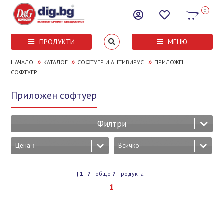
0
ПРОДУКТИ
МЕНЮ
»
»
»
НАЧАЛО
КАТАЛОГ
СОФТУЕР И АНТИВИРУС
ПРИЛОЖЕН
СОФТУЕР
Приложен софтуер
Филтри
Цена ↑
Всичко
|
1
-
7
| общо
7
продукта |
1