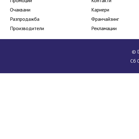
Промоции
Контакти
Очаквани
Кариери
Разпродажба
Франчайзинг
Производители
Рекламации
© D
Сб 0