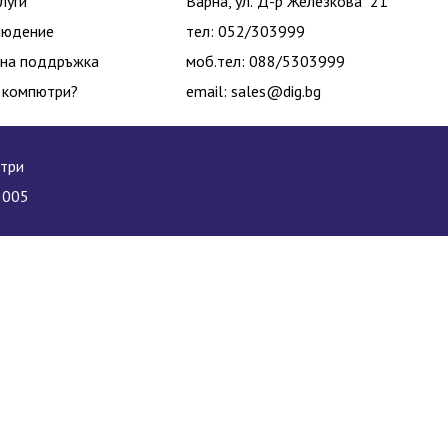
луги
Варна, ул."Д-р Железкова" 21
людение
тел: 052/303999
на поддръжка
моб.тел: 088/5303999
 компютри?
email:
sales@dig.bg
ютри
2005