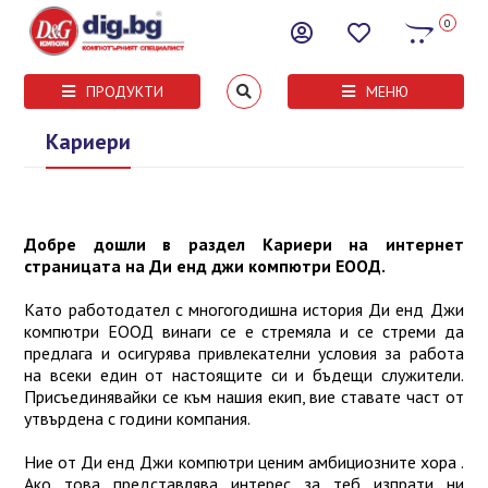
0
ПРОДУКТИ
МЕНЮ
Кариери
Добре дошли в раздел Кариери на интернет
страницата на Ди енд джи компютри ЕООД.
Като работодател с многогодишна история Ди енд Джи
компютри ЕООД винаги се е стремяла и се стреми да
предлага и осигурява привлекателни условия за работа
на всеки един от настоящите си и бъдещи служители.
Присъединявайки се към нашия екип, вие ставате част от
утвърдена с години компания.
Ние от Ди енд Джи компютри ценим амбициозните хора .
Ако това представлява интерес за теб изпрати ни