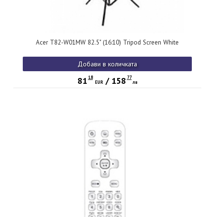
Acer T82-W01MW 82.5" (16:10) Tripod Screen White
Добави в количката
18
77
81
/
158
EUR
лв