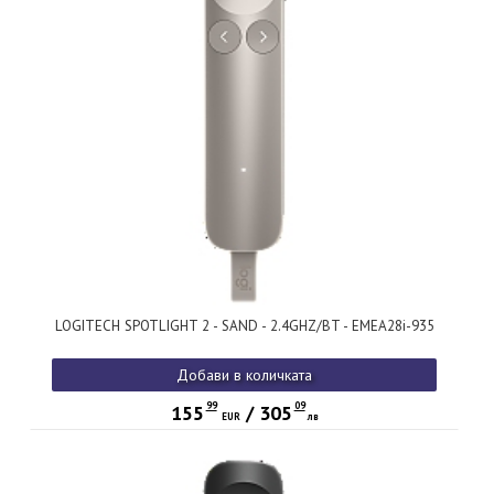
LOGITECH SPOTLIGHT 2 - SAND - 2.4GHZ/BT - EMEA28i-935
Добави в количката
99
09
155
/
305
EUR
лв