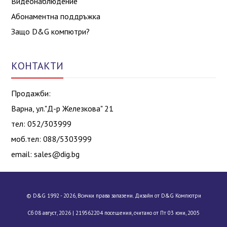
Видеонаблюдение
Абонаментна поддръжка
Защо D&G компютри?
КОНТАКТИ
Продажби:
Варна, ул."Д-р Железкова" 21
тел: 052/303999
моб.тел: 088/5303999
email:
sales@dig.bg
© D&G 1992 - 2026, Всички права запазени. Дизайн от D&G Компютри
Сб 08 август, 2026 |
219562204 посещения, считано от Пт 03 юни, 2005