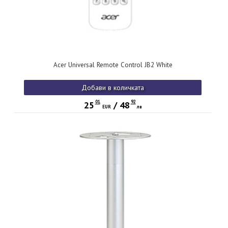
Acer Universal Remote Control JB2 White
Добави в количката
01
92
25
/
48
EUR
лв