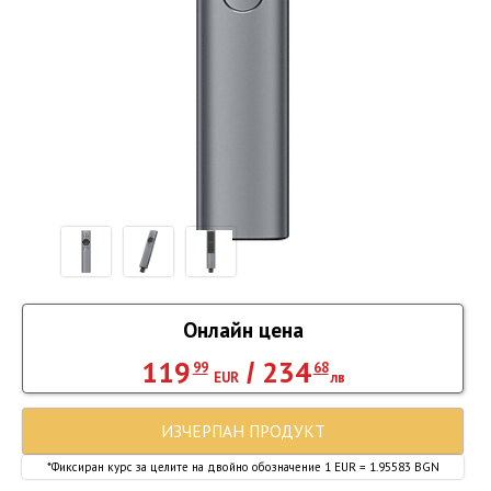
Онлайн цена
119
234
/
99
68
EUR
лв
ИЗЧЕРПАН ПРОДУКТ
*Фиксиран курс за целите на двойно обозначение 1 EUR = 1.95583 BGN