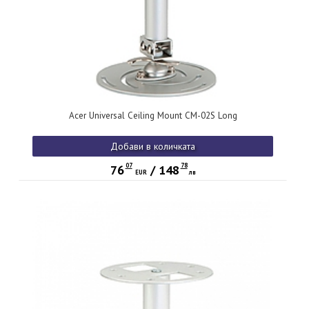
Acer Universal Ceiling Mount CM-02S Long
Добави в количката
07
78
76
/
148
EUR
лв