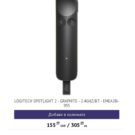
LOGITECH SPOTLIGHT 2 - GRAPHITE - 2.4GHZ/BT - EMEA28i-
935
Добави в количката
99
09
155
/
305
EUR
лв