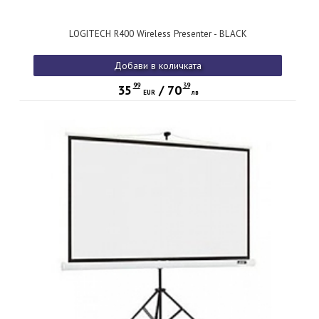
LOGITECH R400 Wireless Presenter - BLACK
Добави в количката
99
39
35
/
70
EUR
лв