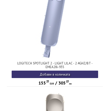
LOGITECH SPOTLIGHT 2 - LIGHT LILAC - 2.4GHZ/BT -
EMEA28i-935
Добави в количката
99
09
155
/
305
EUR
лв