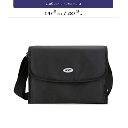
Добави в количката
iPad, Mac, Windows computer, or Chromebook
00
51
147
/
287
EUR
лв