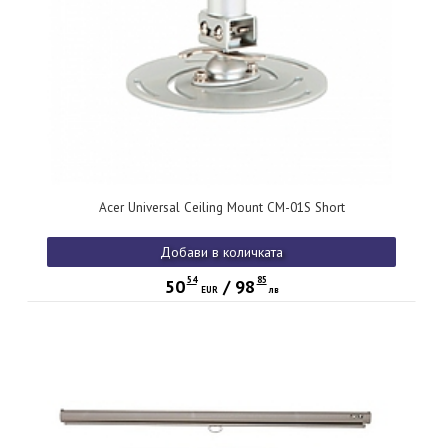
Acer Universal Ceiling Mount CM-01S Short
Добави в количката
54
85
50
/
98
EUR
лв