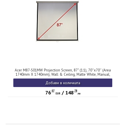
Acer M87-S01MW Projection Screen, 87" (1:1), 70''x70'' (Area
1740mm X 1740mm), Wall & Ceiling, Matte White, Manual,
5.5Kg
Добави в количката
07
78
76
/
148
EUR
лв