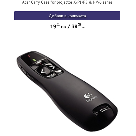
Acer Carry Case for projector X/P1/P5 & H/V6 series
Добави в количката
91
94
19
/
38
EUR
лв