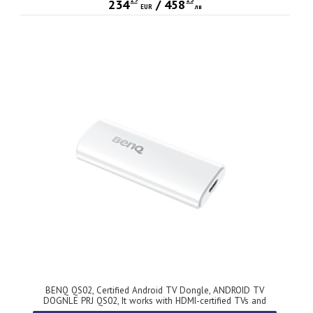
234
/
458
EUR
лв
BENQ QS02, Certified Android TV Dongle, ANDROID TV
DOGNLE PRJ QS02, It works with HDMI-certified TVs and
displays, Multi-platform wireless casting for Android, iPhone,