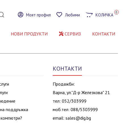
0
Моят профил
Любими
КОЛИЧКА
НОВИ ПРОДУКТИ
СЕРВИЗ
КОНТАКТИ
КОНТАКТИ
слуги
Продажби:
луги
Варна, ул."Д-р Железкова" 21
людение
тел: 052/303999
на поддръжка
моб.тел: 088/5303999
 компютри?
email:
sales@dig.bg