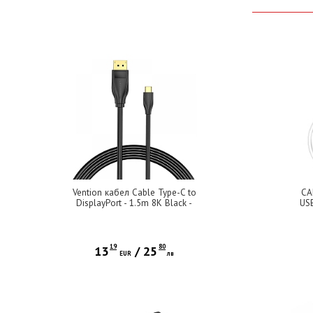
Vention кабел Cable Type-C to
CA
DisplayPort - 1.5m 8K Black -
US
CGYBG
19
80
13
/
25
EUR
лв