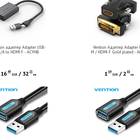
ion адаптер Adapter USB-
Vention Адаптер Adapter 
C/A to HDMI F - ACYHB
M / HDMI F Gold plated - A
49
25
04
03
16
/
32
1
/
2
EUR
лв
EUR
лв