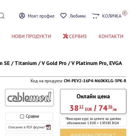
0
Моят профил
Любими
КОЛИЧКА
НОВИ ПРОДУКТИ
СЕРВИЗ
КОНТАКТИ
E / Titanium / V Gold Pro / V Platinum Pro, EVGA
Код на продукта:
CM-PEV2-16P4-N60KKLG-5PK-R
Онлайн цена
38
74
/
12
56
EUR
лв
Сравни
*Фиксиран курс за целите на двойно
обозначение 1 EUR = 1.95583 BGN
Описание в PDF формат
ИЗЧЕРПАН ПРОДУКТ