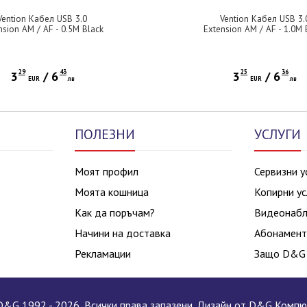
Vention Кабел USB 3.0
Vention Кабел USB 3.
nsion AM / AF - 0.5M Black
Extension AM / AF - 1.0M 
- CBHBD
- CBHBF
29
43
25
36
3
/
6
3
/
6
EUR
лв
EUR
лв
ПОЛЕЗНИ
УСЛУГИ
Моят профил
Сервизни у
Моята кошница
Копирни ус
Как да поръчам?
Видеонаб
Начини на доставка
Абонамент
Рекламации
Защо D&G
&G 1992 - 2026, Всички права запазени. Дизайн от D&G Комп