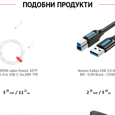
ПОДОБНИ ПРОДУКТИ
NYON cable Onwire 18TP
Vention Кабел USB 3.0 A
B-A to USB-C 2m,18W TPE
BM - 0.5M Black - COO
2m White
99
72
78
44
5
/
11
2
/
5
EUR
лв
EUR
лв