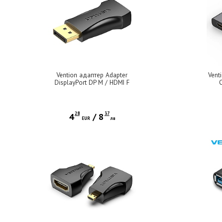
Vention адаптер Adapter
Vent
DisplayPort DP M / HDMI F
Gold plated - HBOB0
28
37
4
/
8
EUR
лв