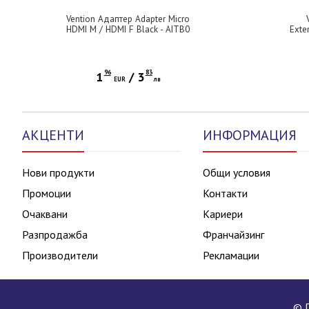
Vention Адаптер Adapter Micro
HDMI M / HDMI F Black - AITB0
Exte
96
83
1
/
3
EUR
лв
АКЦЕНТИ
ИНФОРМАЦИЯ
Нови продукти
Общи условия
Промоции
Контакти
Очаквани
Кариери
Разпродажба
Франчайзинг
Производители
Рекламации
© D