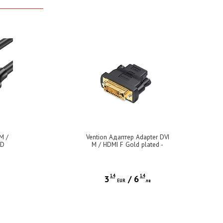
M /
Vention Адаптер Adapter DVI
BD
M / HDMI F Gold plated -
ECDB0
14
14
3
/
6
EUR
лв