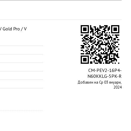
 Gold Pro / V
CM-PEV2-16P4-
N60KKLG-5PK-R
Добавен на Ср 03 януари,
2024