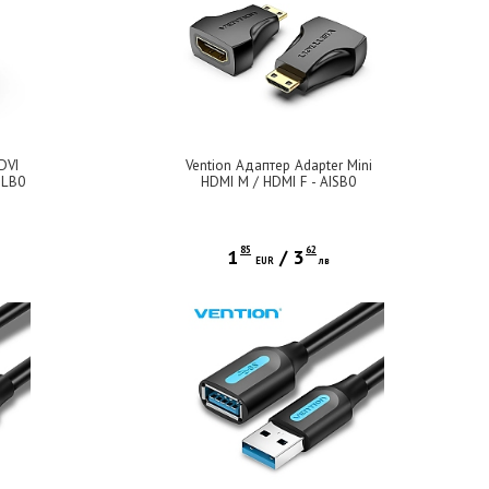
DVI
Vention Адаптер Adapter Mini
ILB0
HDMI M / HDMI F - AISB0
85
62
1
/
3
EUR
лв