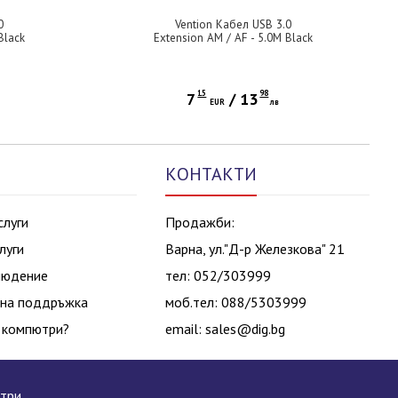
0
Vention Кабел USB 3.0
Black
Extension AM / AF - 5.0M Black
- CBHBJ
15
98
7
/
13
EUR
лв
КОНТАКТИ
слуги
Продажби:
луги
Варна, ул."Д-р Железкова" 21
людение
тел: 052/303999
на поддръжка
моб.тел: 088/5303999
 компютри?
email:
sales@dig.bg
ютри