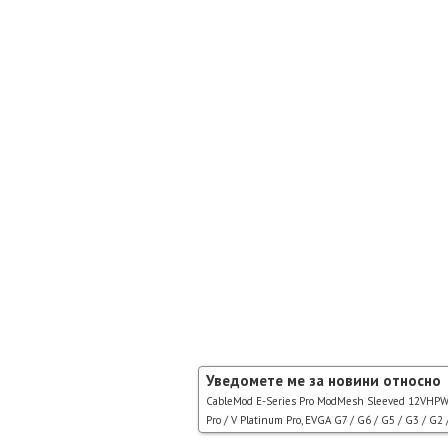
Уведомете ме за новини относно
CableMod E-Series Pro ModMesh Sleeved 12VHPWR P
Pro / V Platinum Pro, EVGA G7 / G6 / G5 / G3 / G2 