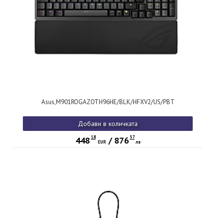
Asus,M901ROGAZOTH96HE/BLK/HFXV2/US/PBT
Добави в количката
18
57
448
/
876
EUR
лв