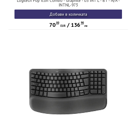
Logitech Pop Icon Combo - Graphite - US INT'L - BT - N/A -
INTNL-973
Добави в количката
00
90
70
/
136
EUR
лв