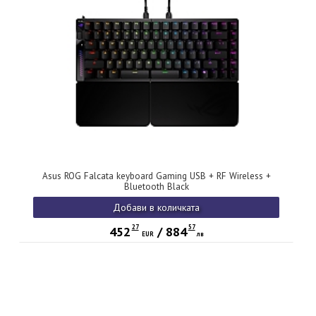
Asus ROG Falcata keyboard Gaming USB + RF Wireless +
Bluetooth Black
Добави в количката
27
57
452
/
884
EUR
лв