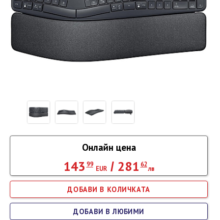
Онлайн цена
143
281
/
99
62
EUR
лв
ДОБАВИ В ЛЮБИМИ