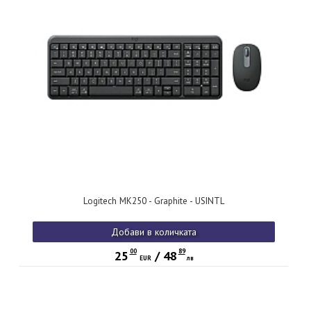
Logitech MK250 - Graphite - USINTL
Добави в количката
00
89
25
/
48
EUR
лв