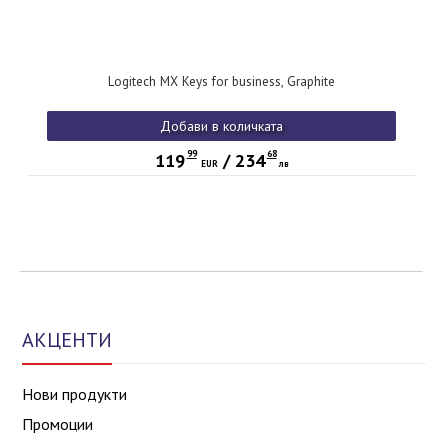
Logitech MX Keys for business, Graphite
Добави в количката
99
68
119
/
234
EUR
лв
АКЦЕНТИ
Нови продукти
Промоции