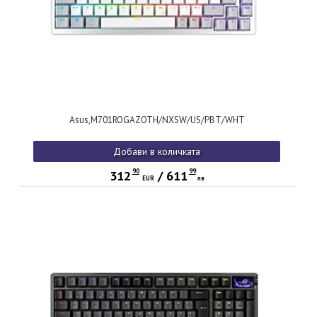
Asus,M701ROGAZOTH/NXSW/US/PBT/WHT
Добави в количката
90
99
312
/
611
EUR
лв