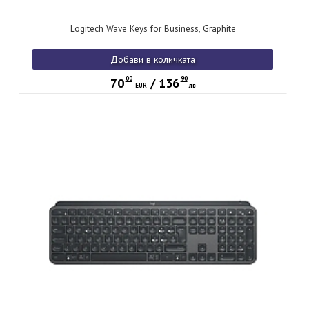
Logitech Wave Keys for Business, Graphite
Добави в количката
00
90
70
/
136
EUR
лв