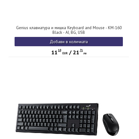
Genius клавиатура и мишка Keyboard and Mouse - KM-160
Black - AI, BG, USB
Добави в количката
10
71
11
/
21
EUR
лв