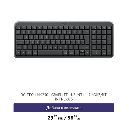
LOGITECH MK250 - GRAPHITE - US INT'L - 2.4GHZ/BT -
INTNL-973
Добави в количката
99
66
29
/
58
EUR
лв