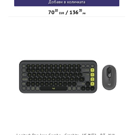
Добави в количката
00
90
70
/
136
EUR
лв