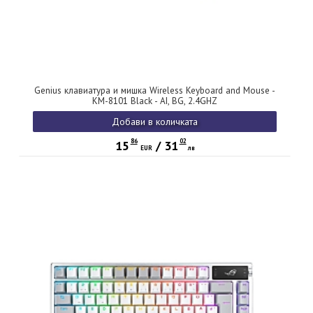
Genius клавиатура и мишка Wireless Keyboard and Mouse -
KM-8101 Black - AI, BG, 2.4GHZ
Добави в количката
86
02
15
/
31
EUR
лв