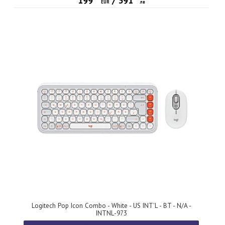
199
/
391
EUR
лв
Logitech Pop Icon Combo - White - US INT'L - BT - N/A -
INTNL-973