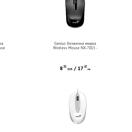
на
Genius безжична мишка
use
Wireless Mouse NX-7015 -
oth,
2.4G, Black
93
47
8
/
17
EUR
лв