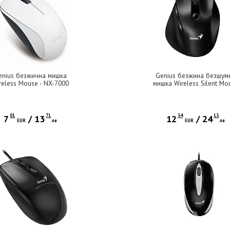
enius безжична мишка
Genius безжина безшум
reless Mouse - NX-7000
мишка Wireless Silent Mo
White - 2.4GHz
Ergo 9000S - Silent, Blueto
2.4G, Black
01
71
34
13
7
/
13
12
/
24
EUR
лв
EUR
лв