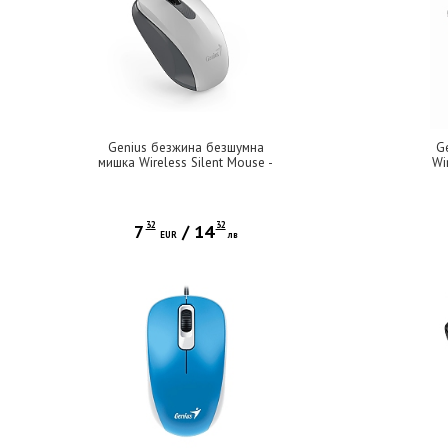
Genius безжина безшумна
G
мишка Wireless Silent Mouse -
Wi
NX-8008S White+Gray - Silent,
2.4GHz
32
32
7
/
14
EUR
лв