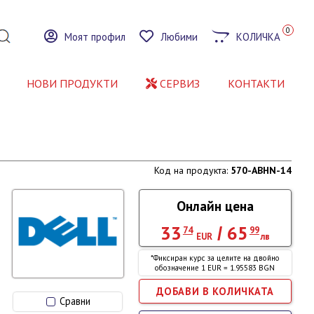
0
Моят профил
Любими
КОЛИЧКА
НОВИ ПРОДУКТИ
СЕРВИЗ
КОНТАКТИ
Код на продукта:
570-ABHN-14
Онлайн цена
33
65
/
74
99
EUR
лв
*Фиксиран курс за целите на двойно
обозначение 1 EUR = 1.95583 BGN
Сравни