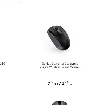
-110
Genius безжина безшумна
мишка Wireless Silent Mouse -
NX-8008S Black - Silent, 2.4GHz
50
67
7
/
14
EUR
лв