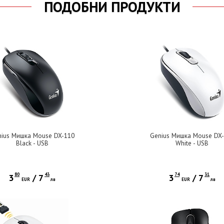
ПОДОБНИ ПРОДУКТИ
ius Мишка Mouse DX-110
Genius Мишка Mouse DX
Black - USB
White - USB
80
43
74
31
3
/
7
3
/
7
EUR
лв
EUR
лв