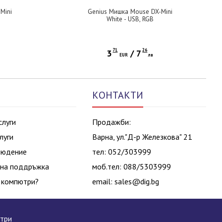
Mini
Genius Мишка Mouse DX-Mini
White - USB, RGB
71
26
3
/
7
EUR
лв
КОНТАКТИ
слуги
Продажби:
луги
Варна, ул."Д-р Железкова" 21
людение
тел: 052/303999
на поддръжка
моб.тел: 088/5303999
 компютри?
email:
sales@dig.bg
ютри