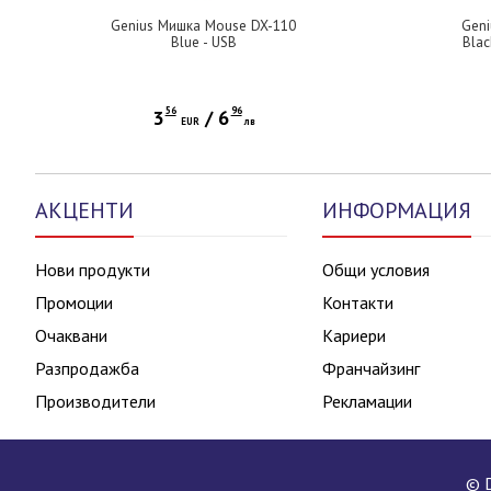
Genius Мишка Mouse DX-110
Gen
Blue - USB
Blac
56
96
3
/
6
EUR
лв
АКЦЕНТИ
ИНФОРМАЦИЯ
Нови продукти
Общи условия
Промоции
Контакти
Очаквани
Кариери
Разпродажба
Франчайзинг
Производители
Рекламации
© D