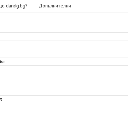
що dandg.bg?
Допълнителни
ton
03