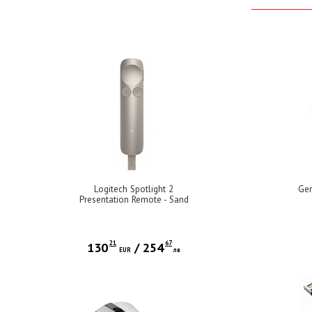
Logitech Spotlight 2
Gen
Presentation Remote - Sand
21
67
130
/
254
EUR
лв