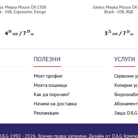
ius Мишка Mouse DX-150X
Genius Мишка Mouse DX-
k - USB, Ergonomic Design
Black - USB, RGB
06
94
71
26
4
/
7
3
/
7
EUR
лв
EUR
лв
ПОЛЕЗНИ
УСЛУГИ
Моят профил
Сервизни у
Моята кошница
Копирни ус
Как да поръчам?
Видеонаб
Начини на доставка
Абонамент
Рекламации
Защо D&G
&G 1992 - 2026, Всички права запазени. Дизайн от D&G Комп