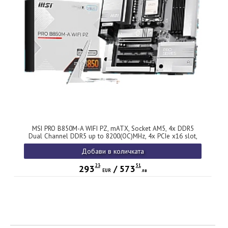
MSI PRO B850M-A WIFI PZ, mATX, Socket AM5, 4x DDR5
Dual Channel DDR5 up to 8200(OC)MHz, 4x PCIe x16 slot,
2x M.2 slot, 3x USB 5Gbps, 3x USB 10Gbps, 1x USB 10Gbps
Добави в количката
Type-C, 7.1 HD Audio, 5G LAN, WiFI 7, BT, 3Y
23
51
293
/
573
EUR
лв