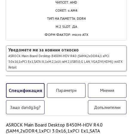
ЧИПСЕТ
:
AMD
СОКЕТ
:
s.AM4
ТИП НА ПАМЕТТА
:
DDR4
M.2 SLOT
:
ДА
ФОРМ ФАКТОР
:
micro ATX
Уведомете ме за новини относно
ASROCK Main Board Desktop B450M-HDV R4.0 (SAM4,2xDDR4,1 xPCI
3.0x16,1xPCI Ex1,SATA III,1xM.2,1xUl raM.2,USB3.0,G LAN, VGA,DVI,HDMI,) mATX
Retail
Спецификация
Параметри
Мнения
Защо dandg.bg?
Допълнителни
ASROCK Main Board Desktop B450M-HDV R4.0
(SAM4,2xDDR4,1xPCI 3.0x16,1xPCI Ex1,SATA