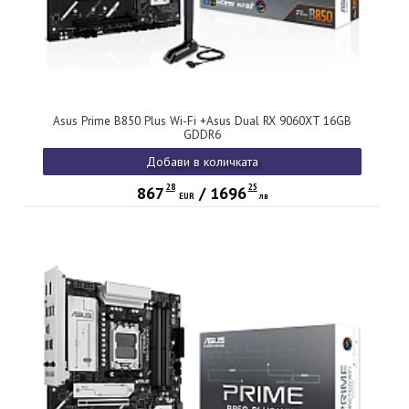
Asus Prime B850 Plus Wi-Fi +Asus Dual RX 9060XT 16GB
GDDR6
Добави в количката
28
25
867
/
1696
EUR
лв