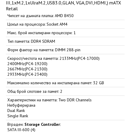
III,1xM.2,1xUlraM.2,USB3.0,GLAN, VGA,DVI,HDMI,) mATX
Retail
Чипсет на дънната платка: AMD B450
Цокъл на процесора: Socket AM4
Макс. брой инсталирани процесори: 1
Тип паметта: DDR4 SDRAM
Форм фактор на паметта: DIMM 288-pin
Скорост/честота на паметта: 2133MHz(PC4-17000)
2400MHz(PC4-19200)
2667MHz(PC4-21300)
2933MHz(PC4-23400)
Максимално количество на инсталирана памет: 32 GB
Общ брой слотове за памет: 2
Характеристики на паметта: Two DDR Channels
Небуферирана
Dual Rank
Single Rank
Вграден:
Storage Controller:
SATA III-600 (4)