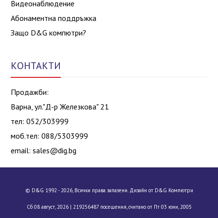
Видеонаблюдение
Абонаментна поддръжка
Защо D&G компютри?
КОНТАКТИ
Продажби:
Варна, ул."Д-р Железкова" 21
тел: 052/303999
моб.тел: 088/5303999
email:
sales@dig.bg
© D&G 1992 - 2026, Всички права запазени. Дизайн от D&G Компютри
Сб 08 август, 2026 |
219256487 посещения, считано от Пт 03 юни, 2005