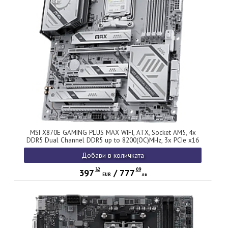
MSI X870E GAMING PLUS MAX WIFI, ATX, Socket AM5, 4x
DDR5 Dual Channel DDR5 up to 8200(OC)MHz, 3x PCIe x16
slot, 3x M.2 slot, 4x USB 2.0, 2x USB 5Gbps, 2x USB 10Gbps,
Добави в количката
1x 20Gbps Type-C, 1x 40Gbps Type-C, HDMI, 7.1 HD Audio,
5G LAN, WiFI 7, BT, 3Y
32
09
397
/
777
EUR
лв