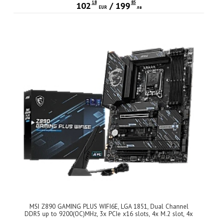
18
85
102
/
199
EUR
лв
MSI Z890 GAMING PLUS WIFI6E, LGA 1851, Dual Channel
DDR5 up to 9200(OC)MHz, 3x PCIe x16 slots, 4x M.2 slot, 4x