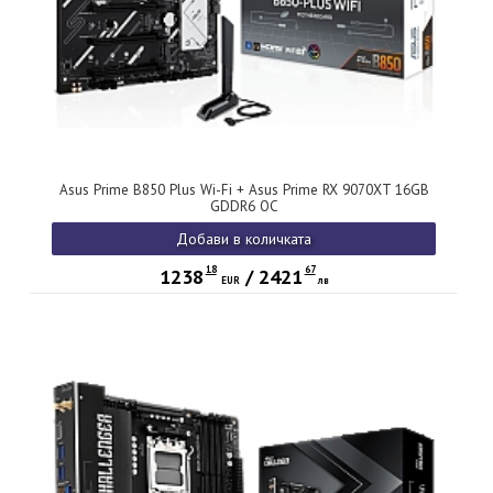
Asus Prime B850 Plus Wi-Fi + Asus Prime RX 9070XT 16GB
GDDR6 OC
Добави в количката
18
67
1238
/
2421
EUR
лв