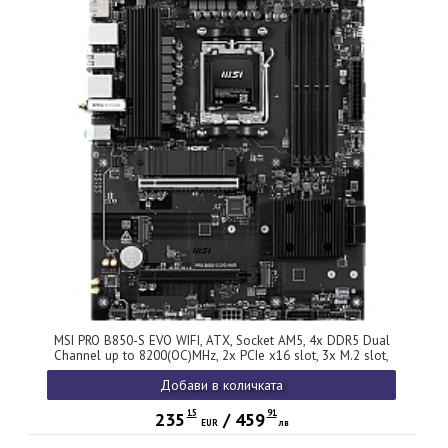
MSI PRO B850-S EVO WIFI, ATX, Socket AM5, 4x DDR5 Dual
Channel up to 8200(OC)MHz, 2x PCIe x16 slot, 3x M.2 slot,
4x USB 2.0, 2x USB 5Gbps, 2x USB 10Gbps, 1x USB 10Gbps
Добави в количката
Type-C, HDMI, DP, 7.1 HD Audio, 5G LAN, WiFI 7, BT, 3Y
15
91
235
/
459
EUR
лв