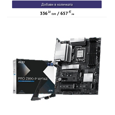
USB 2.0, 2x USB 3.2 Gen 1, 1x USB 3.2 Gen 2, 1x USB 3.2
Добави в количката
Gen 2 Type-C, 1x HDMI, 1x DP, 5Gbps LAN, WIFI6E, 7.1 Audio,
3Y
16
47
336
/
657
EUR
лв