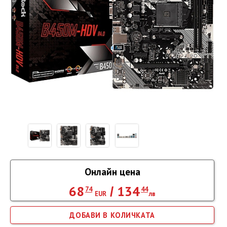
Онлайн цена
68
134
/
74
44
EUR
лв