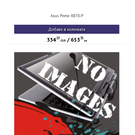
Asus Prime X870-P
Добави в количката
34
91
334
/
653
EUR
лв