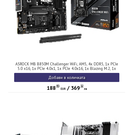
ASROCK MB B850M Challenger WiFi, AM5, 4x DDR5, 1x PCIe
5.0 x16, 1x PCIe 4.0x1, 1x PCIe 4.0x16, 1x Blazing M.2, 1x
Hyper M.2, 4x SATA3, RAID 0, 1, 10, 7.1 CH HD Audio, 1x
Добави в количката
HDMI, 9x USB 3.2, 5x USB 2.0, 1x USB-C, 2.5G LAN, 2x Wi-Fi
7, BT, 1x HDMI, mATX
83
32
188
/
369
EUR
лв