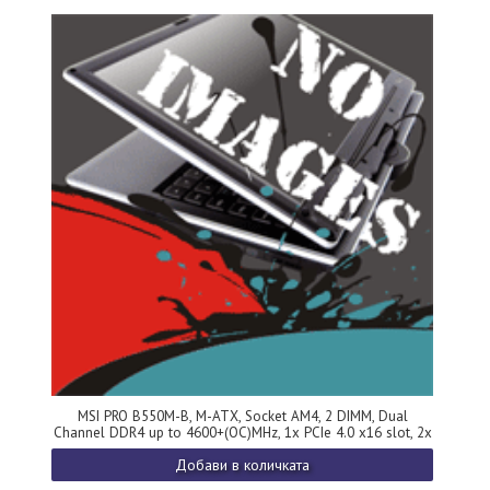
MSI PRO B550M-B, M-ATX, Socket AM4, 2 DIMM, Dual
Channel DDR4 up to 4600+(OC)MHz, 1x PCIe 4.0 x16 slot, 2x
M.2 slots, 4x USB 3.2 Gen 1, 2x USB 2.0, 1x HDMI,1x DP, 1G
Добави в количката
LAN, 7.1 Audio, 3Y