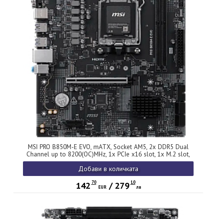
MSI PRO B850M-E EVO, mATX, Socket AM5, 2x DDR5 Dual
Channel up to 8200(OC)MHz, 1x PCIe x16 slot, 1x M.2 slot,
4x USB 5Gbps, 2x USB 2.0, HDMI, VGA, 7.1 HD Audio, 2.5G
Добави в количката
LAN, 3Y
70
10
142
/
279
EUR
лв