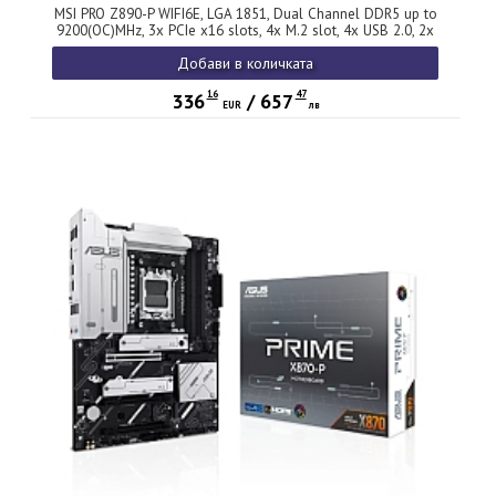
MSI PRO Z890-P WIFI6E, LGA 1851, Dual Channel DDR5 up to
9200(OC)MHz, 3x PCIe x16 slots, 4x M.2 slot, 4x USB 2.0, 2x
USB 3.2 Gen 1, 1x USB 3.2 Gen 2, 1x USB 3.2 Gen 2 Type-C,
Добави в количката
1x HDMI, 1x DP, 5Gbps LAN, WIFI6E, 7.1 Audio, 3Y
16
47
336
/
657
EUR
лв