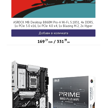
ASROCK MB Desktop B860M Pro-A Wi-Fi, S.1851, 4x DDR5,
1x PCIe 5.0 x16, 1x PCIe 4.0 x4, 1x Blazing M.2, 2x Hyper
M.2, 4x SATA3, 2x USB-C, 5x USB 3.2, 6x USB 2.0, 1x RJ-45
Добави в количката
2.5GB Lan, 802.11axe Wi-Fi 6E, BT 5.3 1x HDMI, 1x DP 1.4,
mATX
74
98
169
/
331
EUR
лв