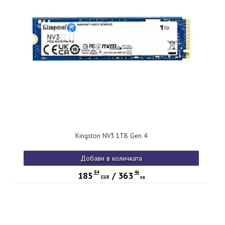
Kingston NV3 1TB Gen 4
Добави в количката
84
46
185
/
363
EUR
лв