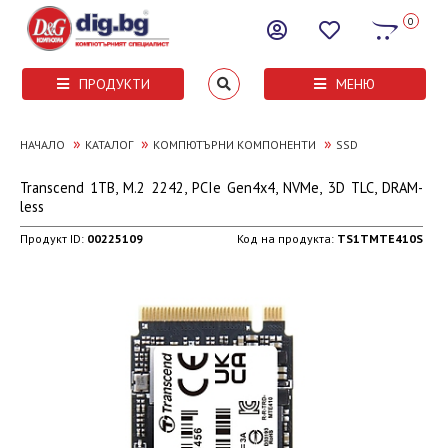
0
ПРОДУКТИ
МЕНЮ
»
»
»
НАЧАЛО
КАТАЛОГ
КОМПЮТЪРНИ КОМПОНЕНТИ
SSD
Transcend 1TB, M.2 2242, PCIe Gen4x4, NVMe, 3D TLC, DRAM-
less
Продукт ID:
00225109
Код на продукта:
TS1TMTE410S