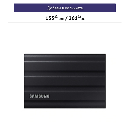
Добави в количката
55
19
133
/
261
EUR
лв