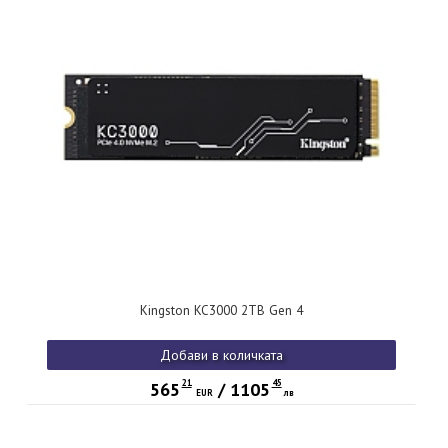
Kingston KC3000 2TB Gen 4
Добави в количката
21
45
565
/
1105
EUR
лв