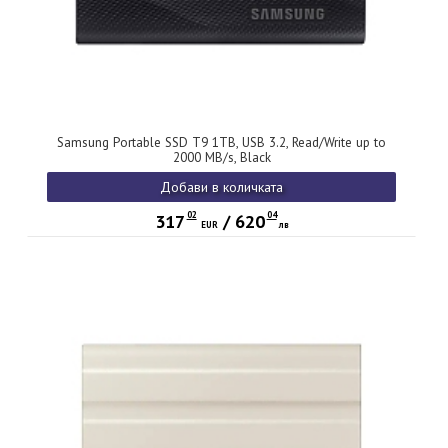
Samsung Portable SSD T9 1TB, USB 3.2, Read/Write up to
2000 MB/s, Black
Добави в количката
02
04
317
/
620
EUR
лв