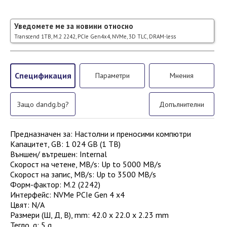
Уведомете ме за новини относно
Transcend 1TB, M.2 2242, PCIe Gen4x4, NVMe, 3D TLC, DRAM-less
Спецификация
Параметри
Мнения
Защо dandg.bg?
Допълнителни
Предназначен за
:
Настолни и преносими компютри
Капацитет, GB
:
1 024 GB (1 TB)
Външен/ вътрешен
:
Internal
Скорост на четене, MB/s
:
Up to 5000 MB/s
Скорост на запис, MB/s
:
Up to 3500 MB/s
Форм-фактор
:
M.2 (2242)
Интерфейс
:
NVMe PCIe Gen 4 x4
Цвят
:
N/A
Размери (Ш, Д, В), mm
:
42.0 x 22.0 x 2.23 mm
Тегло, g
:
5 g