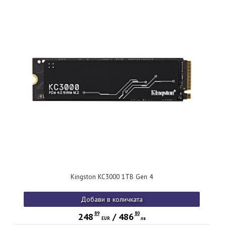
Kingston KC3000 1TB Gen 4
Добави в количката
89
80
248
/
486
EUR
лв