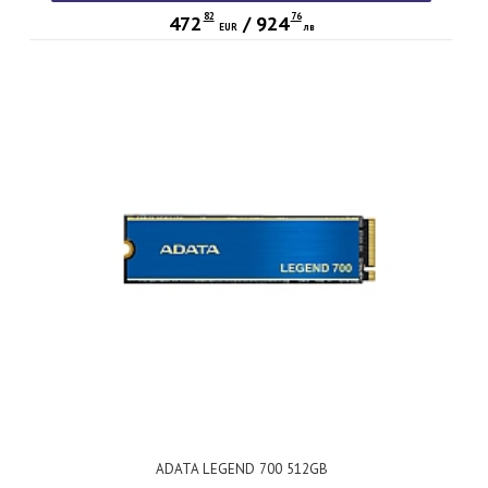
82
76
472
/
924
EUR
лв
ADATA LEGEND 700 512GB