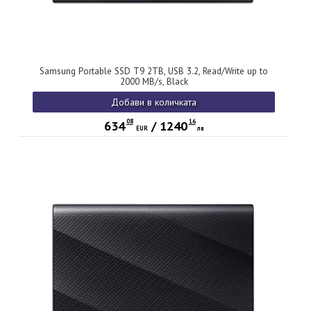
Samsung Portable SSD T9 2TB, USB 3.2, Read/Write up to
2000 MB/s, Black
Добави в количката
08
16
634
/
1240
EUR
лв