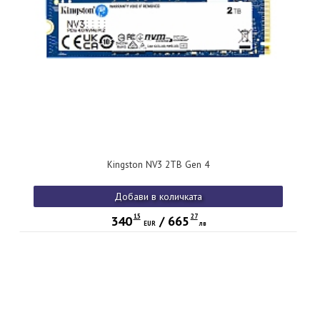
Kingston NV3 2TB Gen 4
Добави в количката
15
27
340
/
665
EUR
лв