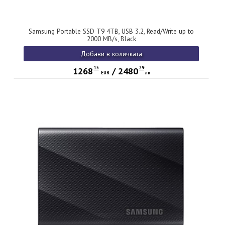
Samsung Portable SSD T9 4TB, USB 3.2, Read/Write up to
2000 MB/s, Black
Добави в количката
15
29
1268
/
2480
EUR
лв