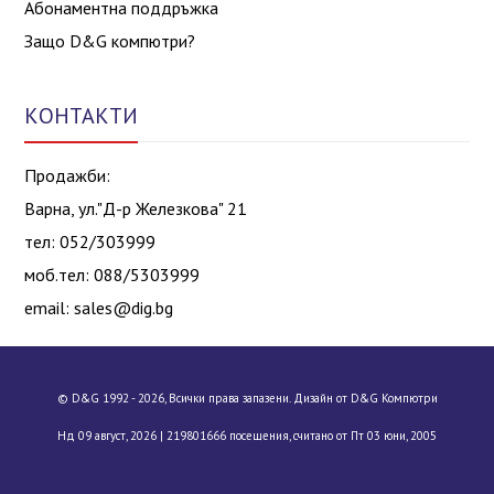
Абонаментна поддръжка
Защо D&G компютри?
КОНТАКТИ
Продажби:
Варна, ул."Д-р Железкова" 21
тел: 052/303999
моб.тел: 088/5303999
email:
sales@dig.bg
© D&G 1992 - 2026, Всички права запазени. Дизайн от D&G Компютри
Нд 09 август, 2026 |
219801666 посещения, считано от Пт 03 юни, 2005