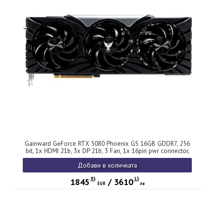
Gainward GeForce RTX 5080 Phoenix GS 16GB GDDR7, 256
bit, 1x HDMI 21b, 3x DP 21b, 3 Fan, 1x 16pin pwr connector,
850W, 331.9 x 133.1 x 60 mm, NE75080S19T2-GB2031X
Добави в количката
83
13
1845
/
3610
EUR
лв