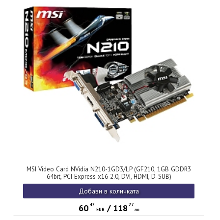
MSI Video Card NVidia N210-1GD3/LP (GF210, 1GB GDDR3
64bit, PCI Express x16 2.0, DVI, HDMI, D-SUB)
Добави в количката
47
27
60
/
118
EUR
лв