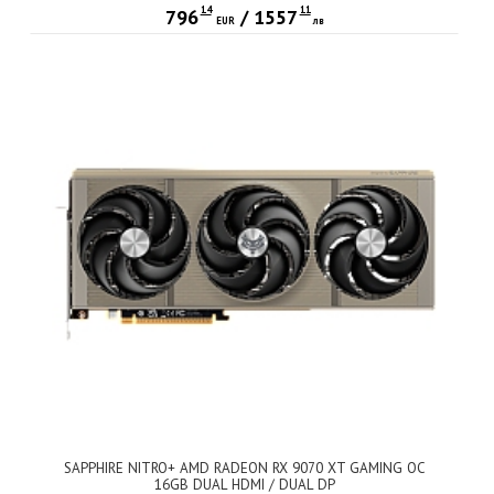
14
11
796
/
1557
EUR
лв
SAPPHIRE NITRO+ AMD RADEON RX 9070 XT GAMING OC
16GB DUAL HDMI / DUAL DP