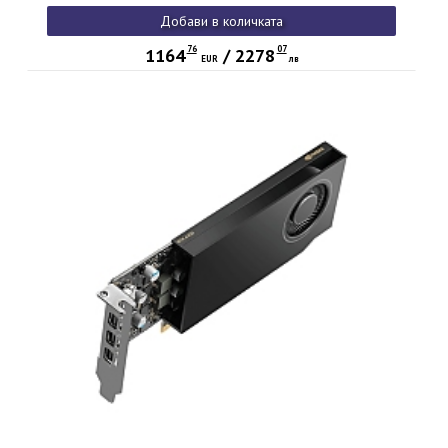
Добави в количката
76
07
1164
/
2278
EUR
лв