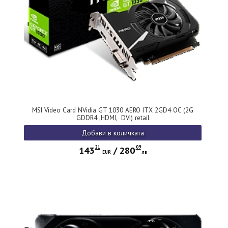
MSI Video Card NVidia GT 1030 AERO ITX 2GD4 OC (2G
GDDR4 ,HDMI, DVI) retail
Добави в количката
21
09
143
/
280
EUR
лв