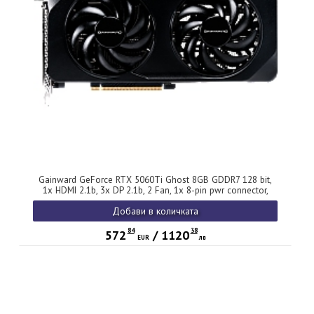
Gainward GeForce RTX 5060Ti Ghost 8GB GDDR7 128 bit,
1x HDMI 2.1b, 3x DP 2.1b, 2 Fan, 1x 8-pin pwr connector,
600W, 262.1 x 126.3 x 40.1 mm, NE7506T019P1-GB2062B
Добави в количката
84
38
572
/
1120
EUR
лв