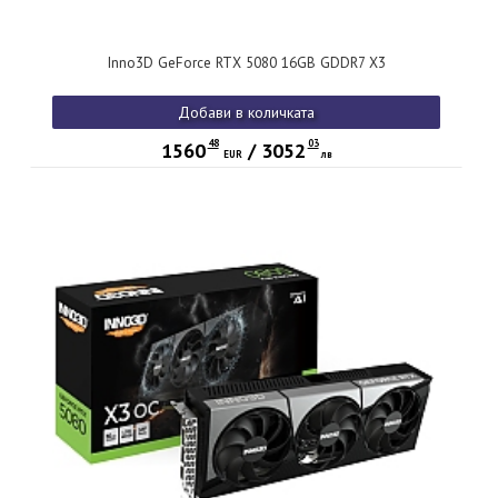
Inno3D GeForce RTX 5080 16GB GDDR7 X3
Добави в количката
48
03
1560
/
3052
EUR
лв