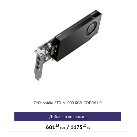
PNY Nvidia RTX A1000 8GB GDDR6 LP
Добави в количката
14
73
601
/
1175
EUR
лв