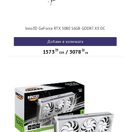
Inno3D GeForce RTX 5080 16GB GDDR7 X3 OC
Добави в количката
94
36
1573
/
3078
EUR
лв