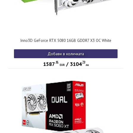
Inno3D GeForce RTX 5080 16GB GDDR7 X3 OC White
Добави в количката
41
70
1587
/
3104
EUR
лв