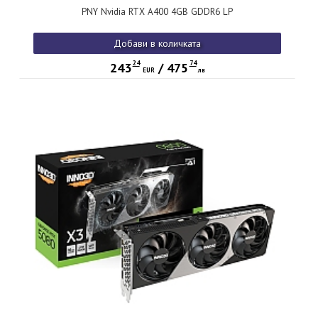
PNY Nvidia RTX A400 4GB GDDR6 LP
Добави в количката
24
74
243
/
475
EUR
лв