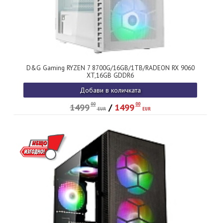
D&G Gaming RYZEN 7 8700G/16GB/1TB/RADEON RX 9060
XT,16GB GDDR6
Добави в количката
00
00
1499
/
1499
EUR
EUR