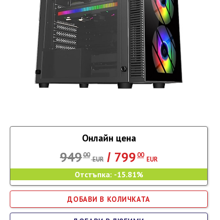
Онлайн цена
949
799
/
00
00
EUR
EUR
Отстъпка:
-15.81%