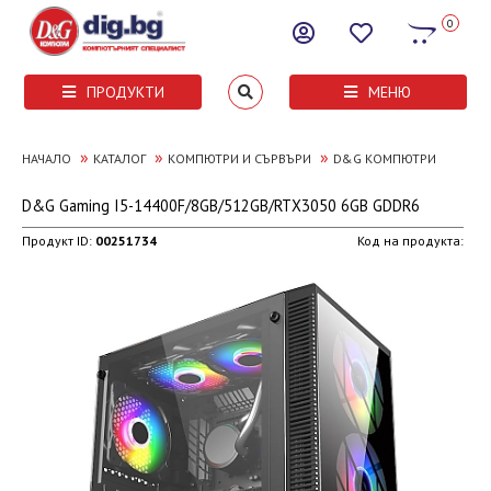
0
ПРОДУКТИ
МЕНЮ
»
»
»
НАЧАЛО
КАТАЛОГ
КОМПЮТРИ И СЪРВЪРИ
D&G КОМПЮТРИ
D&G Gaming I5-14400F/8GB/512GB/RTX3050 6GB GDDR6
Продукт ID:
00251734
Код на продукта: