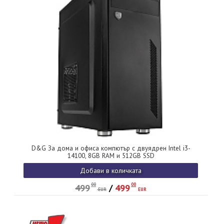
D&G За дома и офиса компютър с двуядрен Intel i3-
14100, 8GB RAM и 512GB SSD
Добави в количката
00
00
499
/
499
EUR
EUR