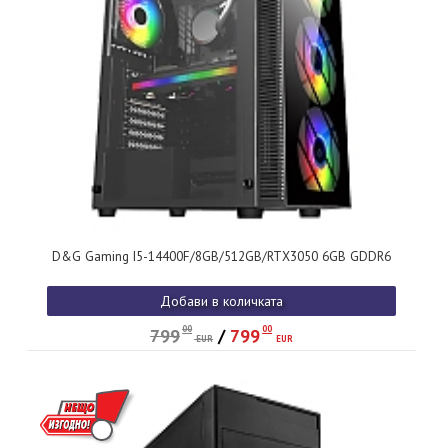
D&G Gaming I5-14400F/8GB/512GB/RTX3050 6GB GDDR6
Добави в количката
00
00
799
/
799
EUR
EUR