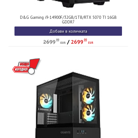
D&G Gaming i9-14900F/32GB/1TB/RTX 5070 TI 16GB
GDDR7
Добави в количката
00
00
2699
/
2699
EUR
EUR