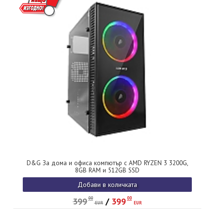
D&G За дома и офиса компютър с AMD RYZEN 3 3200G,
8GB RAM и 512GB SSD
Добави в количката
00
00
399
/
399
EUR
EUR