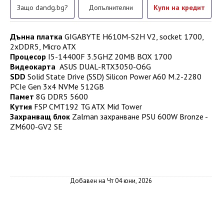
Защо dandg.bg?
Допълнителни
Купи на кредит
Дънна платка
GIGABYTE H610M-S2H V2, socket 1700,
2xDDR5, Micro ATX
Процесор
I5-14400F 3.5GHZ 20MB BOX 1700
Видеокарта
ASUS DUAL-RTX3050-O6G
SDD
Solid State Drive (SSD) Silicon Power A60 M.2-2280
PCIe Gen 3x4 NVMe 512GB
Памет
8G DDR5 5600
Кутия
FSP CMT192 TG ATX Mid Tower
Захранващ блок
Zalman захранване PSU 600W Bronze -
ZM600-GV2 SE
Добавен на Чт 04 юни, 2026