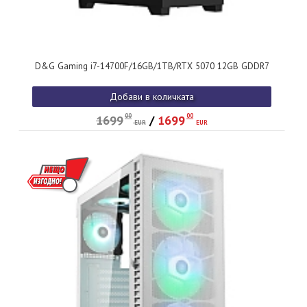
D&G Gaming i7-14700F/16GB/1TB/RTX 5070 12GB GDDR7
Добави в количката
00
00
1699
/
1699
EUR
EUR