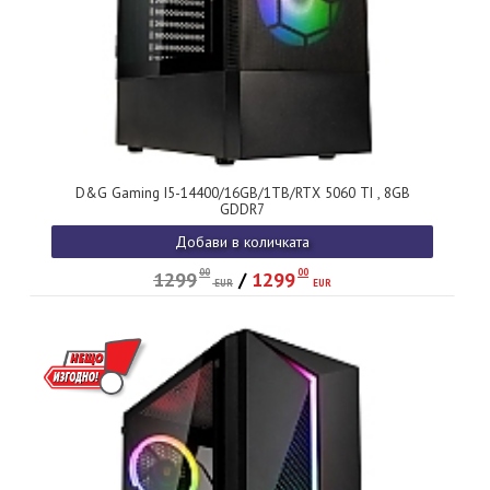
D&G Gaming I5-14400/16GB/1TB/RTX 5060 TI , 8GB
GDDR7
Добави в количката
00
00
1299
/
1299
EUR
EUR